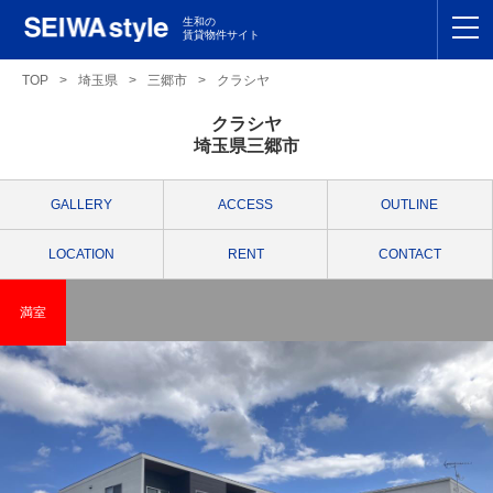
生和の
賃貸物件サイト
TOP
TOP
>
埼玉県
>
三郷市
>
クラシヤ
クラシヤ
関東
TOP
埼玉県三郷市
東海
TOP
GALLERY
ACCESS
OUTLINE
関西
TOP
LOCATION
RENT
CONTACT
九州
TOP
満室
支店一覧
SEIWAの管理
お友達紹介特典