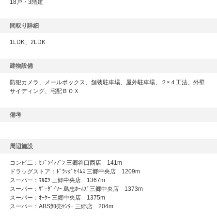
18戸・3階建
間取り詳細
1LDK、2LDK
建物設備
防犯カメラ、メールボックス、舗装駐車場、屋外駐車場、２×４工法、外壁
サイディング、宅配ＢＯＸ
備考
周辺施設
コンビ二：ｾﾌﾞﾝｲﾚﾌﾞﾝ 三郷谷口西店 141m
ドラッグストア：ﾄﾞﾗｯｸﾞｾｲﾑｽ 三郷中央店 1209m
スーパー：ﾏﾙｴﾂ 三郷中央店 1367m
スーパー：ｻﾞ･ﾀﾞｲｿｰ 島忠ﾎｰﾑｽﾞ三郷中央店 1373m
スーパー：ｵｰｹｰ 三郷中央店 1375m
スーパー：ABS卸売ｾﾝﾀｰ 三郷店 204m