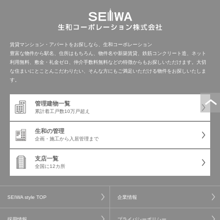
賃貸マンション・アパートをお探しなら、生和コーポレーション
豊富な物件から駅名、住所はもちろん、物件名や新築賃貸、鉄筋コンクリート造、ネット
利用無料、敷金・礼金ゼロ、仲介手数料無料などの特徴からもお探しいただけます。大切
な住まいにとことんこだわりたい、そんな方にもご満足いただける物件をお探しいたしま
す。
管理建物一覧
累計着工戸数
10万戸超え
生和の管理
企画・施工から
入居管理まで
支店一覧
全国に12カ所
SEIWA style TOP
企業情報
採用情報
プライバシーポリシー