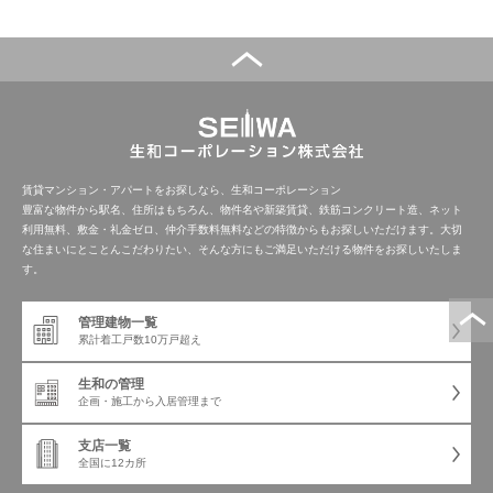
賃貸マンション・アパートをお探しなら、生和コーポレーション
豊富な物件から駅名、住所はもちろん、物件名や新築賃貸、鉄筋コンクリート造、ネット
利用無料、敷金・礼金ゼロ、仲介手数料無料などの特徴からもお探しいただけます。大切
な住まいにとことんこだわりたい、そんな方にもご満足いただける物件をお探しいたしま
す。
管理建物一覧
累計着工戸数
10万戸超え
生和の管理
企画・施工から
入居管理まで
支店一覧
全国に12カ所