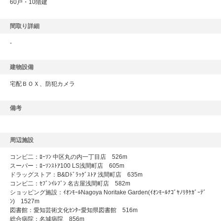
60戸・10階建
間取り詳細
-
建物設備
宅配ＢＯＸ、防犯カメラ
備考
周辺施設
コンビ二：ﾛｰｿﾝ 中区丸の内一丁目店 526m
スーパー：ﾛｰｿﾝｽﾄｱ100 LS浅間町店 605m
ドラッグストア：B&Dﾄﾞﾗｯｸﾞｽﾄｱ 浅間町店 635m
コンビ二：ｾﾌﾞﾝｲﾚﾌﾞﾝ 名古屋浅間町店 582m
ショッピング施設：ｲｵﾝﾓｰﾙNagoya Noritake Garden(ｲｵﾝﾓｰﾙﾅｺﾞﾔﾉﾘﾀｹｶﾞｰﾃﾞ
ﾝ) 1527m
図書館：愛知芸術文化ｾﾝﾀｰ愛知県図書館 516m
総合病院：名城病院 856m