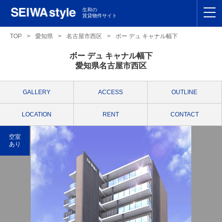
生和の
賃貸物件サイト
TOP
TOP
>
愛知県
>
名古屋市西区
>
ボー デュ キャナル幅下
ボー デュ キャナル幅下
関東
TOP
愛知県名古屋市西区
東海
TOP
GALLERY
ACCESS
OUTLINE
関西
TOP
LOCATION
RENT
CONTACT
九州
TOP
空室
あり
支店一覧
SEIWAの管理
お友達紹介特典