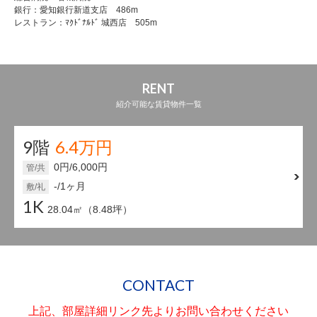
銀行：愛知銀行新道支店 486m
レストラン：ﾏｸﾄﾞﾅﾙﾄﾞ 城西店 505m
RENT
紹介可能な賃貸物件一覧
9階
6.4万円
0円/6,000円
管/共
-/1ヶ月
敷/礼
1K
28.04㎡（8.48坪）
CONTACT
上記、部屋詳細リンク先よりお問い合わせください