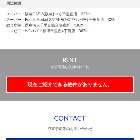
周辺施設
スーパー：阪急OASIS(阪急ｵｱｼｽ) 千里丘店 227m
スーパー：Foods Market SATAKE(ﾌｰｽﾞﾏｰｹｯﾄｻﾀｹ) 千里丘店 322m
総合病院：医療法人千里丘協立診療所 436m
コンビ二：ｾﾌﾞﾝｲﾚﾌﾞﾝ 摂津千里丘4丁目店 367m
RENT
紹介可能な賃貸物件一覧
現在ご紹介できる物件がありません。
CONTACT
空室予定等のお問い合わせ