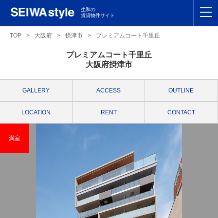
生和の
賃貸物件サイト
TOP
TOP
>
大阪府
>
摂津市
>
プレミアムコート千里丘
プレミアムコート千里丘
関東
TOP
大阪府摂津市
東海
TOP
GALLERY
ACCESS
OUTLINE
関西
TOP
LOCATION
RENT
CONTACT
九州
TOP
満室
支店一覧
SEIWAの管理
お友達紹介特典