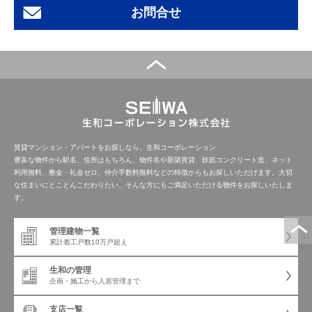
お問合せ
賃貸マンション・アパートをお探しなら、生和コーポレーション
豊富な物件から駅名、住所はもちろん、物件名や新築賃貸、鉄筋コンクリート造、ネット
利用無料、敷金・礼金ゼロ、仲介手数料無料などの特徴からもお探しいただけます。大切
な住まいにとことんこだわりたい、そんな方にもご満足いただける物件をお探しいたしま
す。
管理建物一覧
累計着工戸数
10万戸超え
生和の管理
企画・施工から
入居管理まで
支店一覧