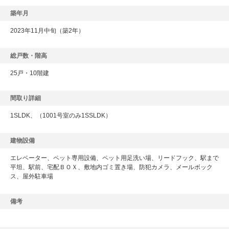
築年月
2023年11月中旬（築2年）
総戸数・階高
25戸・10階建
間取り詳細
1SLDK、（1001号室のみ1SSLDK）
建物設備
エレベーター、ペット専用設備、ペット用足洗い場、リードフック、駅まで
平坦、駅前、宅配ＢＯＸ、敷地内ゴミ置き場、防犯カメラ、メールボック
ス、屋外駐車場
備考