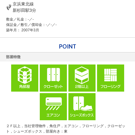
京浜東北線
新杉田駅3分
敷金／礼金：-／-
保証金／敷引／償却金：-／-／-
築年月： 2007年3月
POINT
部屋特徴
２Ｆ以上，当社管理物件，角住戸，エアコン，フローリング，クローゼッ
ト，シューズボックス，部屋向き：東