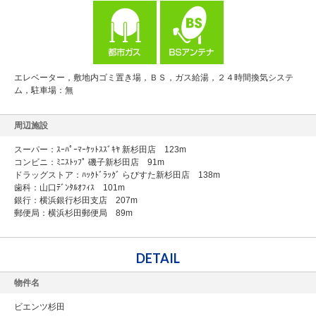
エレベーター，敷地内ゴミ置き場，ＢＳ，ガス給湯，２４時間換気システ
ム，駐車場：無
周辺施設
スーパー：ｽｰﾊﾟｰﾏｰｹｯﾄｽｽﾞｷﾔ 新杉田店 123m
コンビニ：ﾐﾆｽﾄｯﾌﾟ 磯子新杉田店 91m
ドラッグストア：ﾊｯｸﾄﾞﾗｯｸﾞ らびすた新杉田店 138m
歯科：山口ﾃﾞﾝﾀﾙｵﾌｨｽ 101m
銀行：横浜銀行杉田支店 207m
郵便局：横浜杉田郵便局 89m
DETAIL
物件名
ビエンツ杉田