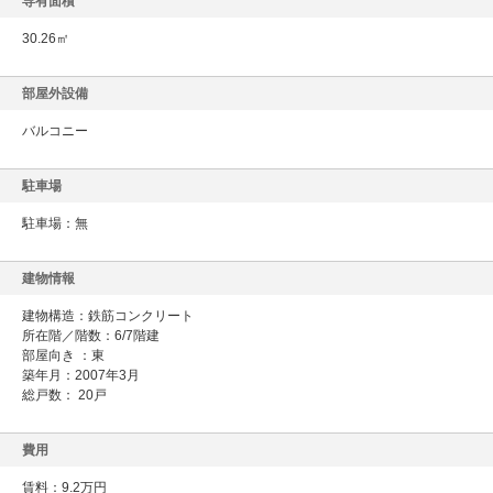
専有面積
30.26㎡
部屋外設備
バルコニー
駐車場
駐車場：無
建物情報
建物構造：鉄筋コンクリート
所在階／階数：6/7階建
部屋向き ：東
築年月：2007年3月
総戸数： 20戸
費用
賃料：9.2万円