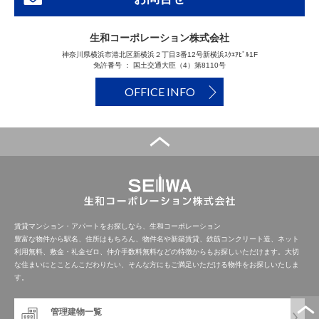
生和コーポレーション株式会社
神奈川県横浜市港北区新横浜２丁目3番12号新横浜ｽｸｴｱﾋﾞﾙ1F
免許番号 ： 国土交通大臣（4）第8110号
OFFICE INFO
賃貸マンション・アパートをお探しなら、生和コーポレーション
豊富な物件から駅名、住所はもちろん、物件名や新築賃貸、鉄筋コンクリート造、ネット
利用無料、敷金・礼金ゼロ、仲介手数料無料などの特徴からもお探しいただけます。大切
な住まいにとことんこだわりたい、そんな方にもご満足いただける物件をお探しいたしま
す。
管理建物一覧