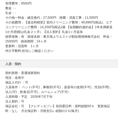
管理費等：9500円
敷金：-
礼金：-
その他一時金：鍵交換代：27,500円 除菌・消臭工事：11,000円
その他費用：【退去時精算】室内クリーニング費用：49,896円(税込)、エア
コンクリーニング費用：14,256円(税込)/基 【短期解約違約金】1年未満家賃
1か月(削除は礼金２ヶ月）【法人契約】礼金1ヶ月追加
損害保険：有 損保名称：東京海上ウエスト少額短期保険株式会社 料金：
25000円 損保期間：24ヶ月
更新料：旧賃料 1ヶ月
仲介手数料:担当にご確認ください
入居・契約
契約形態：
普通借家契約
現況：改装中
保証人代行 ：可
入居条件： ペット(不可)，事務所(不可)，楽器等の使用(不可)，性別(不問)，
法人(可)，飲食店(不可)，ルームシェア(不可)
入居時期：予定 2026年7月下旬
法人契約：可
保証会社：可 【クレディセゾン】初回委託料：賃料総額50％ 更新保証
料：なし 月次保証料：月額支払い総額の1％(毎月)