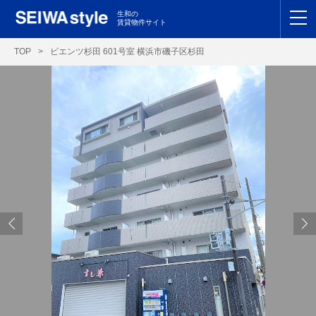
生和の
賃貸物件サイト
TOP
TOP
>
ビエンツ杉田 601号室 横浜市磯子区杉田
関東
TOP
東海
TOP
関西
TOP
九州
TOP
支店一覧
SEIWAの管理
お友達紹介特典