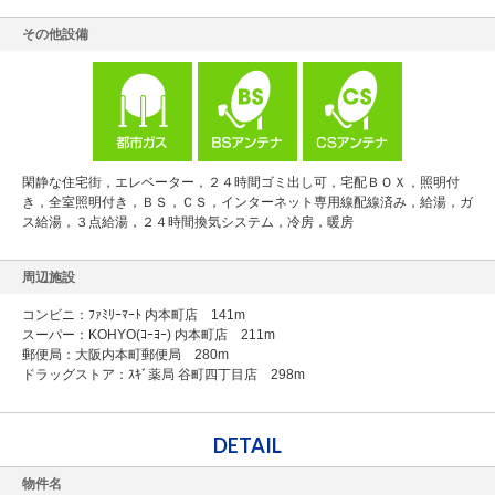
その他設備
閑静な住宅街，エレベーター，２４時間ゴミ出し可，宅配ＢＯＸ，照明付
き，全室照明付き，ＢＳ，ＣＳ，インターネット専用線配線済み，給湯，ガ
ス給湯，３点給湯，２４時間換気システム，冷房，暖房
周辺施設
コンビニ：ﾌｧﾐﾘｰﾏｰﾄ 内本町店 141m
スーパー：KOHYO(ｺｰﾖｰ) 内本町店 211m
郵便局：大阪内本町郵便局 280m
ドラッグストア：ｽｷﾞ薬局 谷町四丁目店 298m
DETAIL
物件名