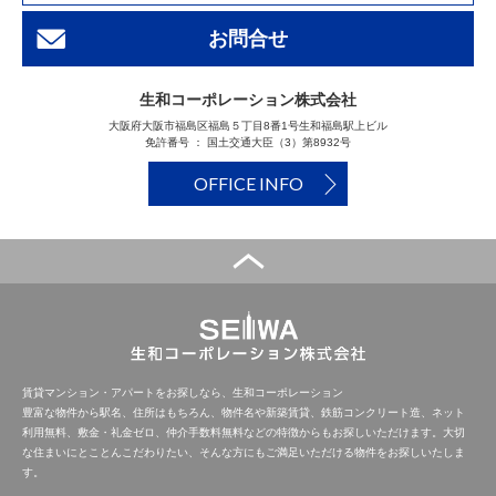
お問合せ
生和コーポレーション株式会社
大阪府大阪市福島区福島５丁目8番1号生和福島駅上ビル
免許番号 ： 国土交通大臣（3）第8932号
OFFICE INFO
賃貸マンション・アパートをお探しなら、生和コーポレーション
豊富な物件から駅名、住所はもちろん、物件名や新築賃貸、鉄筋コンクリート造、ネット
利用無料、敷金・礼金ゼロ、仲介手数料無料などの特徴からもお探しいただけます。大切
な住まいにとことんこだわりたい、そんな方にもご満足いただける物件をお探しいたしま
す。