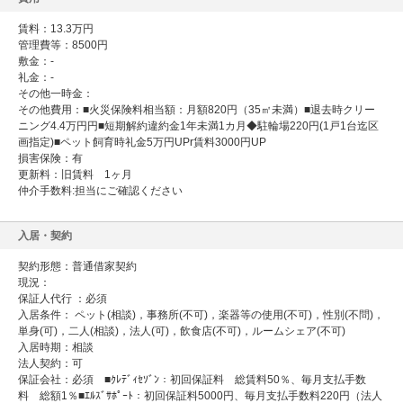
賃料：13.3万円
管理費等：8500円
敷金：-
礼金：-
その他一時金：
その他費用：■火災保険料相当額：月額820円（35㎡未満）■退去時クリー
ニング4.4万円円■短期解約違約金1年未満1カ月◆駐輪場220円(1戸1台迄区
画指定)■ペット飼育時礼金5万円UPr賃料3000円UP
損害保険：有
更新料：旧賃料 1ヶ月
仲介手数料:担当にご確認ください
入居・契約
契約形態：
普通借家契約
現況：
保証人代行 ：必須
入居条件： ペット(相談)，事務所(不可)，楽器等の使用(不可)，性別(不問)，
単身(可)，二人(相談)，法人(可)，飲食店(不可)，ルームシェア(不可)
入居時期：相談
法人契約：可
保証会社：必須 ■ｸﾚﾃﾞｨｾｿﾞﾝ：初回保証料 総賃料50％、毎月支払手数
料 総額1％■ｴﾙｽﾞｻﾎﾟｰﾄ：初回保証料5000円、毎月支払手数料220円（法人