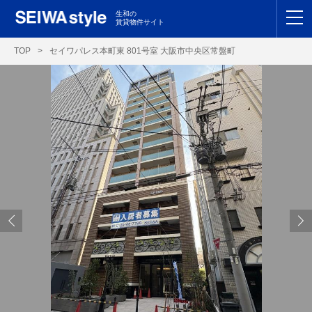
生和の
賃貸物件サイト
TOP
TOP
>
セイワパレス本町東 801号室 大阪市中央区常盤町
関東
TOP
東海
TOP
関西
TOP
九州
TOP
支店一覧
SEIWAの管理
お友達紹介特典