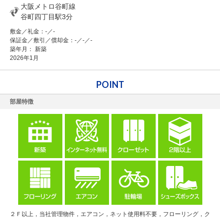
大阪メトロ谷町線
谷町四丁目駅3分
敷金／礼金：-／-
保証金／敷引／償却金：-／-／-
築年月： 新築
2026年1月
POINT
部屋特徴
２Ｆ以上，当社管理物件，エアコン，ネット使用料不要，フローリング，ク