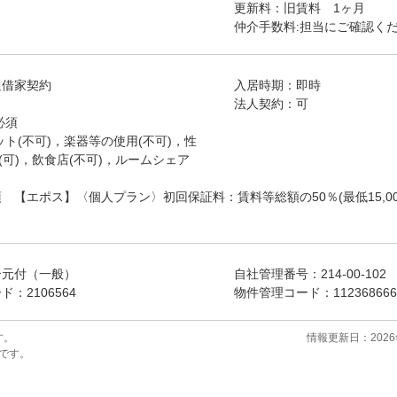
更新料：旧賃料 1ヶ月
仲介手数料:担当にご確認く
通借家契約
入居時期：即時
法人契約：可
必須
ット(不可)，楽器等の使用(不可)，性
(可)，飲食店(不可)，ルームシェア
 【エポス】〈個人プラン〉初回保証料：賃料等総額の50％(最低15,00
介元付（一般）
自社管理番号：214-00-102
：2106564
物件管理コード：11236866691
す。
情報更新日：2026
標です。