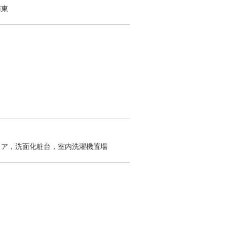
南東
ドア，洗面化粧台，室内洗濯機置場