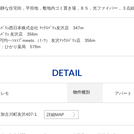
閑静な住宅街，平坦地，敷地内ゴミ置き場，ＢＳ，光ファイバー，３点
ﾊﾞﾘｭ西日本株式会社 ﾏｯｸｽﾊﾞﾘｭ友沢店 347m
ﾊﾞﾘｭ 友沢店 356m
一ｼｮｯﾌﾟmeets.（ﾐｰﾂ） 友沢ﾏｯｸｽﾊﾞﾘｭ店 356m
：ひかり薬局 578m
DETAIL
物件種別
ンレモ
アパート
加古川町友沢407-1
詳細MAP