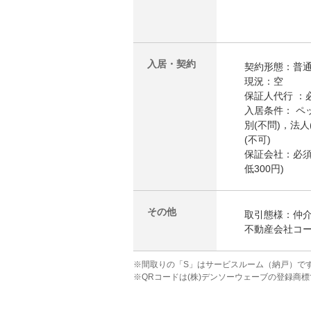
入居・契約
契約形態：
普
現況：空
保証人代行 ：
入居条件： ペ
別(不問)，法人
(不可)
保証会社：必須
低300円)
その他
取引態様：仲
不動産会社コード
※間取りの「S」はサービスルーム（納戸）で
※QRコードは(株)デンソーウェーブの登録商