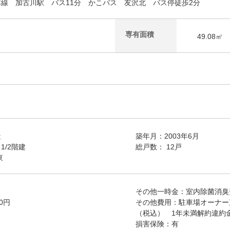
線 加古川駅 バス11分 かこバス 友沢北 バス停徒歩2分
専有面積
49.08㎡
造
築年月：2003年6月
1/2階建
総戸数： 12戸
東
その他一時金：室内除菌消臭費：
0円
その他費用：駐車場オーナー直
（税込） 1年未満解約違約
損害保険：有