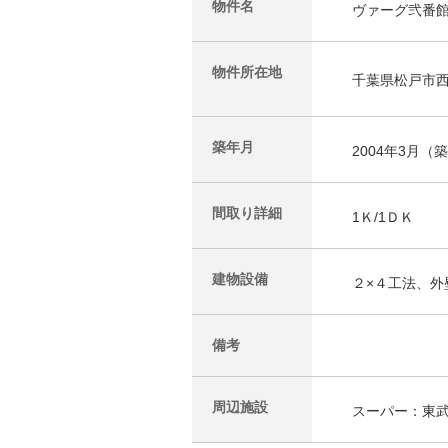
物件名
ヴァーグ弐番
物件所在地
千葉県松戸市西
築年月
2004年3月（
間取り詳細
1Ｋ/1ＤＫ
建物設備
２×４工法、
備考
周辺施設
スーパー：東武ｽ