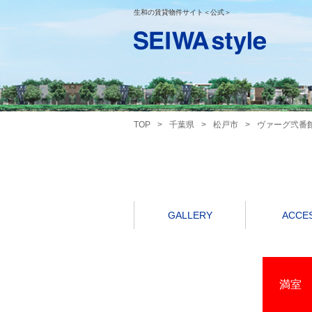
生和の賃貸物件サイト＜公式＞
TOP
>
千葉県
>
松戸市
>
ヴァーグ弐番
GALLERY
ACCE
満室