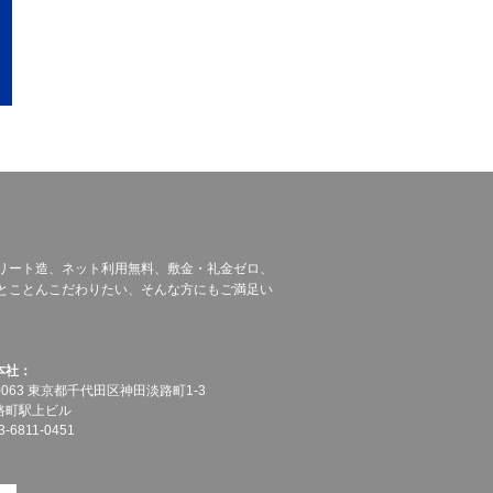
リート造、ネット利用無料、敷金・礼金ゼロ、
とことんこだわりたい、そんな方にもご満足い
本社：
-0063 東京都千代田区神田淡路町1-3
路町駅上ビル
-6811-0451