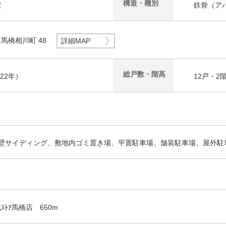
構造・種別
館
鉄骨
（ア
馬橋相川町 48
詳細MAP
総戸数・階高
築22年）
12戸・2
外壁サイディング、敷地内ゴミ置き場、平置駐車場、舗装駐車場、屋外駐
ﾄｱ馬橋店 650m