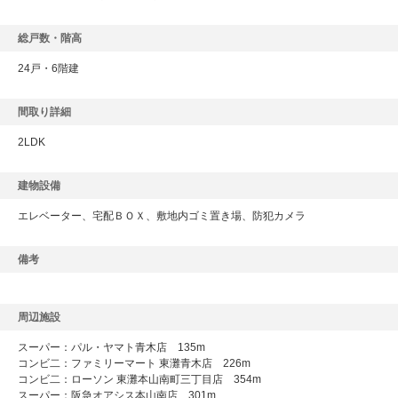
総戸数・階高
24戸・6階建
間取り詳細
2LDK
建物設備
エレベーター、宅配ＢＯＸ、敷地内ゴミ置き場、防犯カメラ
備考
周辺施設
スーパー：パル・ヤマト青木店 135m
コンビ二：ファミリーマート 東灘青木店 226m
コンビ二：ローソン 東灘本山南町三丁目店 354m
スーパー：阪急オアシス本山南店 301m