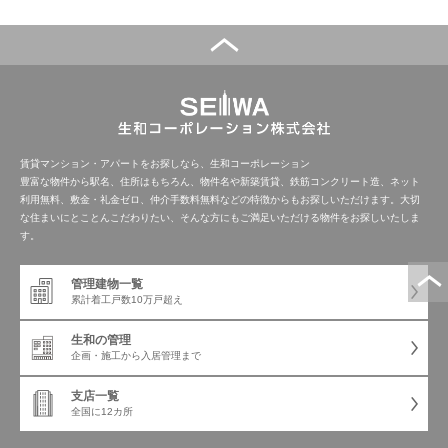
賃貸マンション・アパートをお探しなら、生和コーポレーション
豊富な物件から駅名、住所はもちろん、物件名や新築賃貸、鉄筋コンクリート造、ネット
利用無料、敷金・礼金ゼロ、仲介手数料無料などの特徴からもお探しいただけます。大切
な住まいにとことんこだわりたい、そんな方にもご満足いただける物件をお探しいたしま
す。
管理建物一覧
累計着工戸数
10万戸超え
生和の管理
企画・施工から
入居管理まで
支店一覧
全国に12カ所