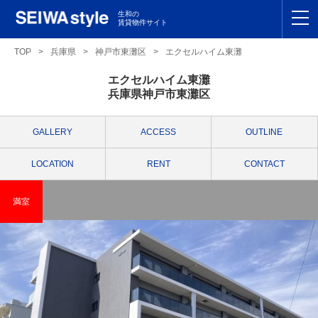
生和の
賃貸物件サイト
TOP
TOP
>
兵庫県
>
神戸市東灘区
>
エクセルハイム東灘
エクセルハイム東灘
関東
TOP
兵庫県神戸市東灘区
東海
TOP
GALLERY
ACCESS
OUTLINE
関西
TOP
LOCATION
RENT
CONTACT
九州
TOP
満室
支店一覧
SEIWAの管理
お友達紹介特典