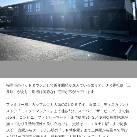
管理建物一覧
企業情報
採用情報
プライバシー
サイトマップ
ポリシー
閉じる
福岡市のベッドタウンとして近年開発が進んでいるエリア。ＪＲ香椎線「土
井駅」があり、周辺は閑静な住宅街が広がっています。
ファミリー層、カップルにも人気の2ＬＤＫです。近隣に、ディスカウント
ストア「ミスターマックス」まで徒歩5分、スーパー「ザ・ビッグ」まで徒
歩5分、コンビニ「ファミリーマート」まで徒歩3分など便利な商業施設が
揃っており生活利便性の良い立地です。交通は、「ＪＲ土井駅」まで徒歩
10分 当駅からターミナル駅の「ＪＲ博多駅」まで土井駅から乗車で早け
れば21分で到着出来ます。通勤利用にも便利になっております。