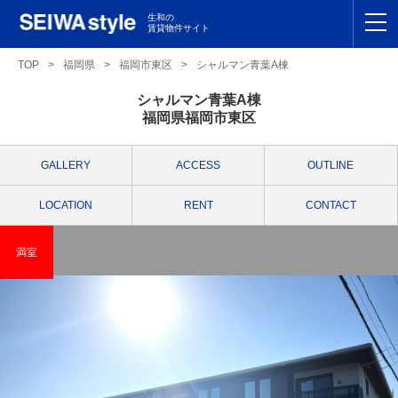
生和の
賃貸物件サイト
TOP
TOP
>
福岡県
>
福岡市東区
>
シャルマン青葉A棟
シャルマン青葉A棟
関東
TOP
福岡県福岡市東区
東海
TOP
GALLERY
ACCESS
OUTLINE
関西
TOP
LOCATION
RENT
CONTACT
九州
TOP
満室
支店一覧
SEIWAの管理
お友達紹介特典