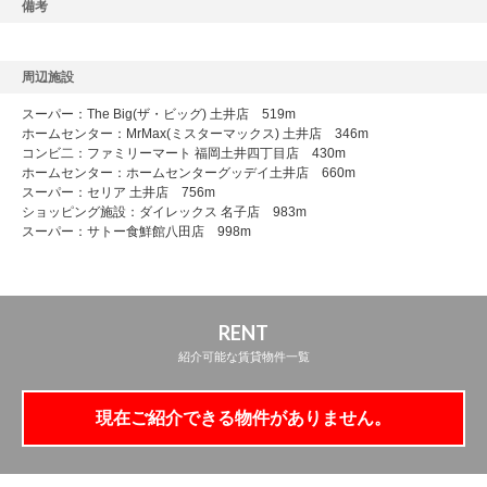
備考
周辺施設
スーパー：The Big(ザ・ビッグ) 土井店 519m
ホームセンター：MrMax(ミスターマックス) 土井店 346m
コンビ二：ファミリーマート 福岡土井四丁目店 430m
ホームセンター：ホームセンターグッデイ土井店 660m
スーパー：セリア 土井店 756m
ショッピング施設：ダイレックス 名子店 983m
スーパー：サトー食鮮館八田店 998m
RENT
紹介可能な賃貸物件一覧
現在ご紹介できる物件がありません。