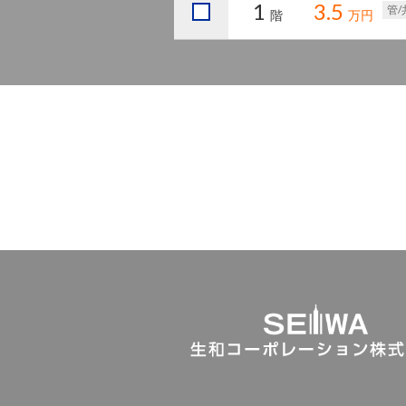
1
3.5
管/
階
万円