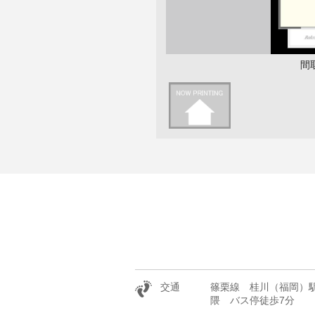
間
交通
篠栗線 桂川（福岡）駅
隈 バス停徒歩7分