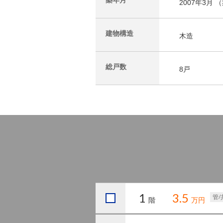
築年月
2007年3月 
建物構造
木造
総戸数
8戸
1
3.5
管/
階
万円