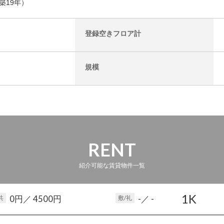
（築19年）
登録空きフロア計
規模
RENT
紹介可能な賃貸物件一覧
1K
0円
／ 4500円
-
／ -
共
敷/礼