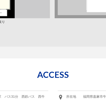
取り
ACCESS
 バス31分 西鉄バス 西牛
所在地
福岡県嘉麻市牛隈