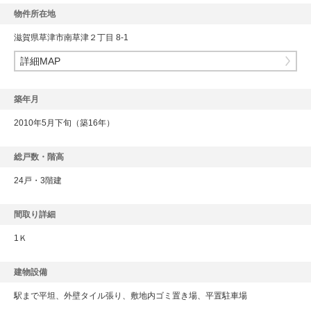
物件所在地
滋賀県草津市南草津２丁目 8-1
詳細MAP
築年月
2010年5月下旬（築16年）
総戸数・階高
24戸・3階建
間取り詳細
1Ｋ
建物設備
駅まで平坦、外壁タイル張り、敷地内ゴミ置き場、平置駐車場