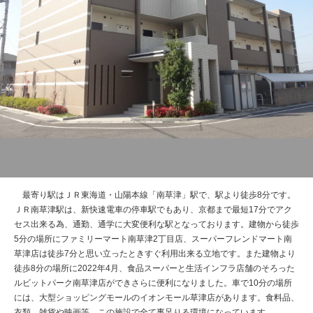
管理建物一覧
企業情報
採用情報
プライバシー
サイトマップ
ポリシー
閉じる
最寄り駅はＪＲ東海道・山陽本線「南草津」駅で、駅より徒歩8分です。
ＪＲ南草津駅は、新快速電車の停車駅でもあり、京都まで最短17分でアク
セス出来る為、通勤、通学に大変便利な駅となっております。建物から徒歩
5分の場所にファミリーマート南草津2丁目店、スーパーフレンドマート南
草津店は徒歩7分と思い立ったときすぐ利用出来る立地です。また建物より
徒歩8分の場所に2022年4月、食品スーパーと生活インフラ店舗のそろった
ルビットパーク南草津店ができさらに便利になりました。車で10分の場所
には、大型ショッピングモールのイオンモール草津店があります。食料品、
衣類、雑貨や映画等、この施設で全て事足りる環境になっています。