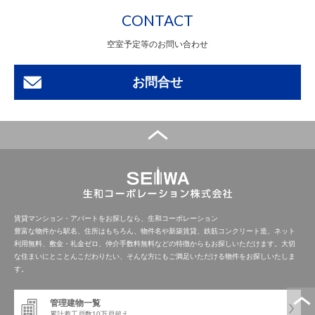
CONTACT
空室予定等のお問い合わせ
お問合せ
賃貸マンション・アパートをお探しなら、生和コーポレーション
豊富な物件から駅名、住所はもちろん、物件名や新築賃貸、鉄筋コンクリート造、ネット
利用無料、敷金・礼金ゼロ、仲介手数料無料などの特徴からもお探しいただけます。大切
な住まいにとことんこだわりたい、そんな方にもご満足いただける物件をお探しいたしま
す。
管理建物一覧
累計着工戸数
10万戸超え