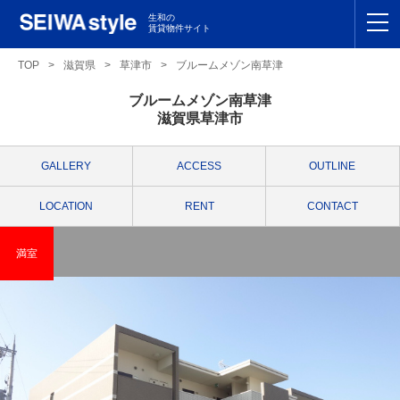
生和の
賃貸物件サイト
TOP
TOP
>
滋賀県
>
草津市
>
ブルームメゾン南草津
ブルームメゾン南草津
関東
TOP
滋賀県草津市
東海
TOP
GALLERY
ACCESS
OUTLINE
関西
TOP
LOCATION
RENT
CONTACT
九州
TOP
満室
支店一覧
SEIWAの管理
お友達紹介特典