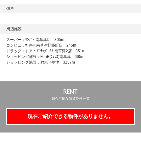
備考
周辺施設
スーパー：ｻﾝﾃﾞｨ 南草津店 365m
コンビ二：ｻｰｸﾙK 南草津野路町店 245m
ドラッグストア：ﾄﾞﾗｯｸﾞﾕﾀｶ 南草津2店 351m
ショッピング施設：FeriE(ﾌｪﾘｴ)南草津 665m
ショッピング施設：ｲｵﾝﾓｰﾙ草津 3157m
RENT
紹介可能な賃貸物件一覧
現在ご紹介できる物件がありません。