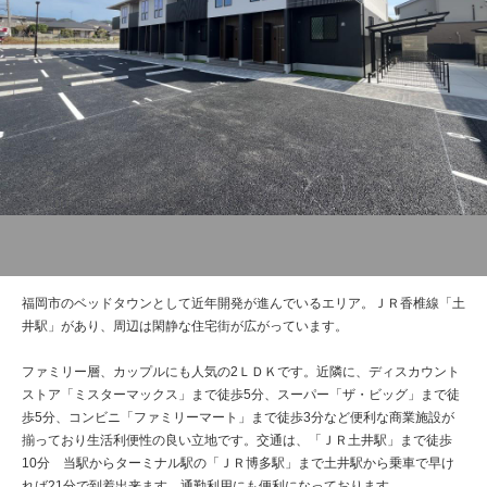
管理建物一覧
企業情報
採用情報
プライバシー
サイトマップ
ポリシー
閉じる
福岡市のベッドタウンとして近年開発が進んでいるエリア。ＪＲ香椎線「土
井駅」があり、周辺は閑静な住宅街が広がっています。
ファミリー層、カップルにも人気の2ＬＤＫです。近隣に、ディスカウント
ストア「ミスターマックス」まで徒歩5分、スーパー「ザ・ビッグ」まで徒
歩5分、コンビニ「ファミリーマート」まで徒歩3分など便利な商業施設が
揃っており生活利便性の良い立地です。交通は、「ＪＲ土井駅」まで徒歩
10分 当駅からターミナル駅の「ＪＲ博多駅」まで土井駅から乗車で早け
れば21分で到着出来ます。通勤利用にも便利になっております。