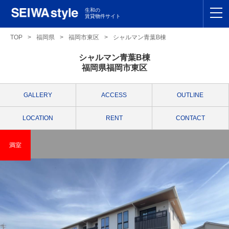
生和の
賃貸物件サイト
TOP
TOP
>
福岡県
>
福岡市東区
>
シャルマン青葉B棟
シャルマン青葉B棟
関東
TOP
福岡県福岡市東区
東海
TOP
GALLERY
ACCESS
OUTLINE
関西
TOP
LOCATION
RENT
CONTACT
九州
TOP
満室
支店一覧
SEIWAの管理
お友達紹介特典