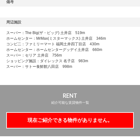
備考
周辺施設
スーパー：The Big(ザ・ビッグ) 土井店 519m
ホームセンター：MrMax(ミスターマックス) 土井店 346m
コンビ二：ファミリーマート 福岡土井四丁目店 430m
ホームセンター：ホームセンターグッデイ土井店 660m
スーパー：セリア 土井店 756m
ショッピング施設：ダイレックス 名子店 983m
スーパー：サトー食鮮館八田店 998m
RENT
紹介可能な賃貸物件一覧
現在ご紹介できる物件がありません。