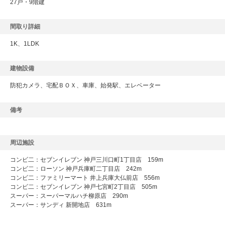
27戸・9階建
間取り詳細
1K、1LDK
建物設備
防犯カメラ、宅配ＢＯＸ、車庫、始発駅、エレベーター
備考
周辺施設
コンビ二：セブンイレブン 神戸三川口町1丁目店 159m
コンビ二：ローソン 神戸兵庫町二丁目店 242m
コンビ二：ファミリーマート 井上兵庫大仏前店 556m
コンビ二：セブンイレブン 神戸七宮町2丁目店 505m
スーパー：スーパーマルハチ柳原店 290m
スーパー：サンディ 新開地店 631m