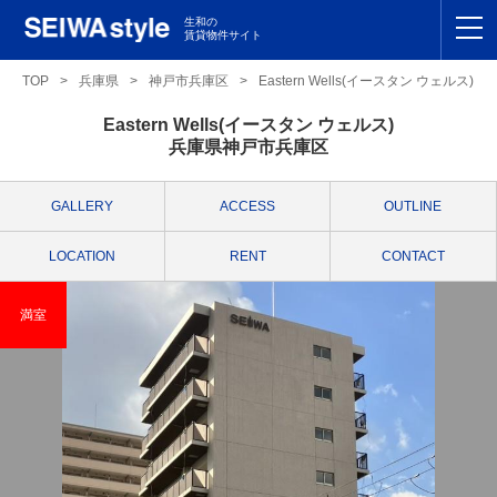
生和の
賃貸物件サイト
TOP
TOP
>
兵庫県
>
神戸市兵庫区
>
Eastern Wells(イースタン ウェルス)
Eastern Wells(イースタン ウェルス)
関東
TOP
兵庫県神戸市兵庫区
東海
TOP
GALLERY
ACCESS
OUTLINE
関西
TOP
LOCATION
RENT
CONTACT
九州
TOP
満室
支店一覧
SEIWAの管理
お友達紹介特典