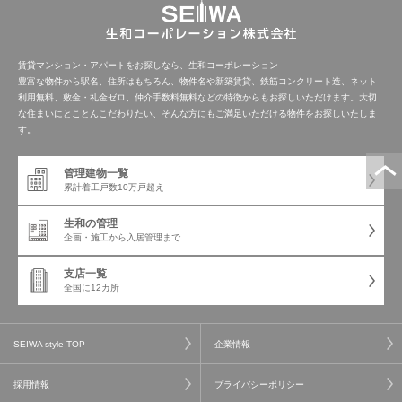
賃貸マンション・アパートをお探しなら、生和コーポレーション
豊富な物件から駅名、住所はもちろん、物件名や新築賃貸、鉄筋コンクリート造、ネット
利用無料、敷金・礼金ゼロ、仲介手数料無料などの特徴からもお探しいただけます。大切
な住まいにとことんこだわりたい、そんな方にもご満足いただける物件をお探しいたしま
す。
管理建物一覧
累計着工戸数
10万戸超え
生和の管理
企画・施工から
入居管理まで
支店一覧
全国に12カ所
SEIWA style TOP
企業情報
採用情報
プライバシーポリシー