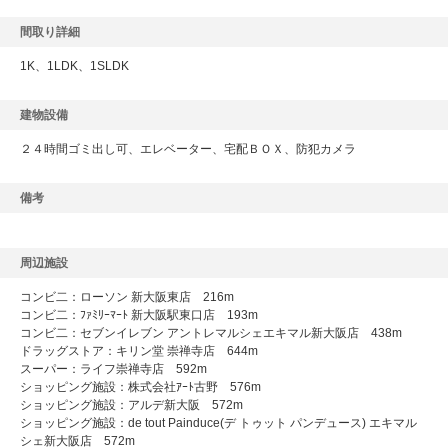
間取り詳細
1K、1LDK、1SLDK
建物設備
２４時間ゴミ出し可、エレベーター、宅配ＢＯＸ、防犯カメラ
備考
周辺施設
コンビ二：ローソン 新大阪東店 216m
コンビ二：ﾌｧﾐﾘｰﾏｰﾄ 新大阪駅東口店 193m
コンビ二：セブンイレブン アントレマルシェエキマル新大阪店 438m
ドラッグストア：キリン堂 崇禅寺店 644m
スーパー：ライフ崇禅寺店 592m
ショッピング施設：株式会社ｱｰﾄ古野 576m
ショッピング施設：アルデ新大阪 572m
ショッピング施設：de tout Painduce(デ トゥット パンデュース) エキマル
シェ新大阪店 572m