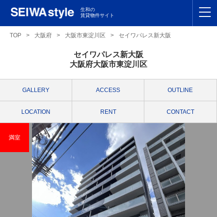
生和の
賃貸物件サイト
TOP
TOP
>
大阪府
>
大阪市東淀川区
>
セイワパレス新大阪
セイワパレス新大阪
関東
TOP
大阪府大阪市東淀川区
東海
TOP
GALLERY
ACCESS
OUTLINE
関西
TOP
LOCATION
RENT
CONTACT
九州
TOP
満室
支店一覧
SEIWAの管理
お友達紹介特典