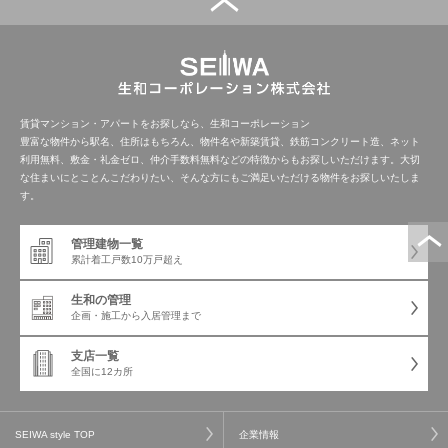
賃貸マンション・アパートをお探しなら、生和コーポレーション
豊富な物件から駅名、住所はもちろん、物件名や新築賃貸、鉄筋コンクリート造、ネット
利用無料、敷金・礼金ゼロ、仲介手数料無料などの特徴からもお探しいただけます。大切
な住まいにとことんこだわりたい、そんな方にもご満足いただける物件をお探しいたしま
す。
管理建物一覧
累計着工戸数
10万戸超え
生和の管理
企画・施工から
入居管理まで
支店一覧
全国に12カ所
SEIWA style TOP
企業情報