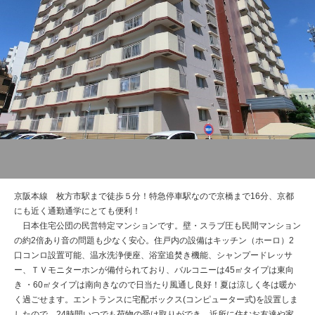
管理建物一覧
企業情報
採用情報
プライバシー
サイトマップ
ポリシー
閉じる
京阪本線 枚方市駅まで徒歩５分！特急停車駅なので京橋まで16分、京都
にも近く通勤通学にとても便利！
日本住宅公団の民営特定マンションです。壁・スラブ圧も民間マンション
の約2倍あり音の問題も少なく安心。住戸内の設備はキッチン（ホーロ）2
口コンロ設置可能、温水洗浄便座、浴室追焚き機能、シャンプードレッサ
ー、ＴＶモニターホンが備付られており、バルコニーは45㎡タイプは東向
き ・60㎡タイプは南向きなので日当たり風通し良好！夏は涼しく冬は暖か
く過ごせます。エントランスに宅配ボックス(コンピューター式)を設置しま
したので、24時間いつでも荷物の受け取りができ、近所に住むお友達や家