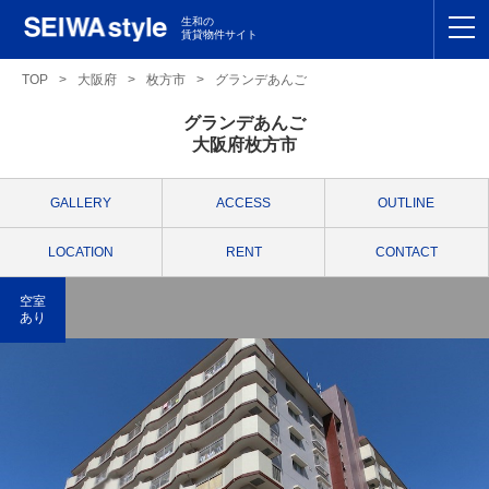
生和の
賃貸物件サイト
TOP
TOP
>
大阪府
>
枚方市
>
グランデあんご
グランデあんご
関東
TOP
大阪府枚方市
東海
TOP
GALLERY
ACCESS
OUTLINE
関西
TOP
LOCATION
RENT
CONTACT
九州
TOP
空室
あり
支店一覧
SEIWAの管理
お友達紹介特典