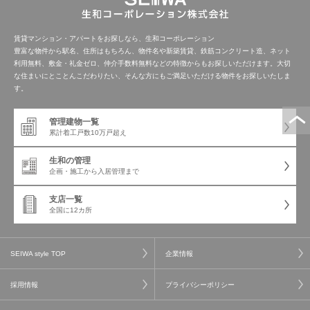
賃貸マンション・アパートをお探しなら、生和コーポレーション
豊富な物件から駅名、住所はもちろん、物件名や新築賃貸、鉄筋コンクリート造、ネット
利用無料、敷金・礼金ゼロ、仲介手数料無料などの特徴からもお探しいただけます。大切
な住まいにとことんこだわりたい、そんな方にもご満足いただける物件をお探しいたしま
す。
管理建物一覧
累計着工戸数
10万戸超え
生和の管理
企画・施工から
入居管理まで
支店一覧
全国に12カ所
SEIWA style TOP
企業情報
採用情報
プライバシーポリシー