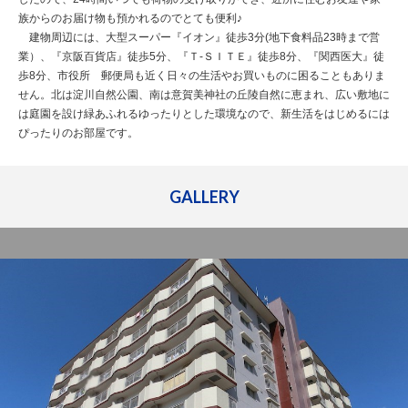
族からのお届け物も預かれるのでとても便利♪
建物周辺には、大型スーパー『イオン』徒歩3分(地下食料品23時まで営
業）、『京阪百貨店』徒歩5分、『Ｔ-ＳＩＴＥ』徒歩8分、『関西医大』徒
歩8分、市役所 郵便局も近く日々の生活やお買いものに困ることもありま
せん。北は淀川自然公園、南は意賀美神社の丘陵自然に恵まれ、広い敷地に
は庭園を設け緑あふれるゆったりとした環境なので、新生活をはじめるには
ぴったりのお部屋です。
GALLERY