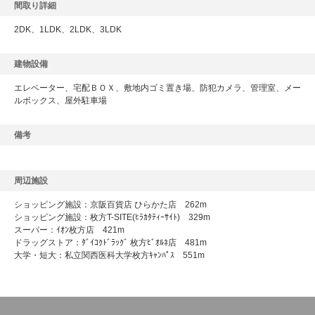
間取り詳細
2DK、1LDK、2LDK、3LDK
建物設備
エレベーター、宅配ＢＯＸ、敷地内ゴミ置き場、防犯カメラ、管理室、メー
ルボックス、屋外駐車場
備考
周辺施設
ショッピング施設：京阪百貨店 ひらかた店 262m
ショッピング施設：枚方T-SITE(ﾋﾗｶﾀﾃｨｰｻｲﾄ) 329m
スーパー：ｲｵﾝ枚方店 421m
ドラッグストア：ﾀﾞｲｺｸﾄﾞﾗｯｸﾞ 枚方ﾋﾞｵﾙﾈ店 481m
大学・短大：私立関西医科大学枚方ｷｬﾝﾊﾟｽ 551m