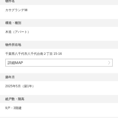
物件名
カサグランデⅧ
構造・種別
木造
（アパート）
物件所在地
千葉県八千代市八千代台南２丁目 15-16
詳細MAP
築年月
2025年5月（築1年）
総戸数・階高
9戸・3階建