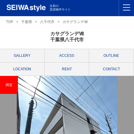
生和の
賃貸物件サイト
TOP
TOP
>
千葉県
>
八千代市
>
カサグランデⅧ
カサグランデⅧ
関東
TOP
千葉県八千代市
東海
TOP
GALLERY
ACCESS
OUTLINE
関西
TOP
LOCATION
RENT
CONTACT
九州
TOP
満室
支店一覧
SEIWAの管理
お友達紹介特典