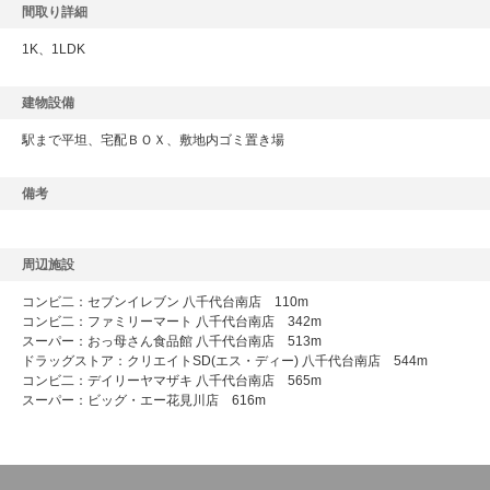
間取り詳細
1K、1LDK
建物設備
駅まで平坦、宅配ＢＯＸ、敷地内ゴミ置き場
備考
周辺施設
コンビ二：セブンイレブン 八千代台南店 110m
コンビ二：ファミリーマート 八千代台南店 342m
スーパー：おっ母さん食品館 八千代台南店 513m
ドラッグストア：クリエイトSD(エス・ディー) 八千代台南店 544m
コンビ二：デイリーヤマザキ 八千代台南店 565m
スーパー：ビッグ・エー花見川店 616m