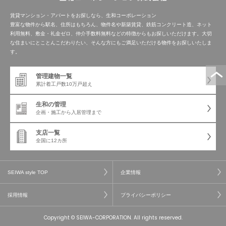
賃貸マンション・アパートをお探しなら、生和コーポレーション
豊富な物件から駅名、住所はもちろん、物件名や新築賃貸、鉄筋コンクリート造、ネット
利用無料、敷金・礼金ゼロ、仲介手数料無料などの特徴からもお探しいただけます。大切
な住まいにとことんこだわりたい、そんな方にもご満足いただける物件をお探しいたしま
す。
管理建物一覧
累計着工戸数
10万戸超え
生和の管理
企画・施工から
入居管理まで
支店一覧
全国に12カ所
SEIWA style TOP
企業情報
採用情報
プライバシーポリシー
Copyright © SEIWA-CORPORATION. All rights reserved.