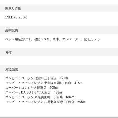
間取り詳細
1SLDK、2LDK
建物設備
ペット用足洗い場、宅配ＢＯＸ、車庫、エレベーター、防犯カメラ
備考
周辺施設
コンビ二：ローソン 佐堂町三丁目店 192m
コンビ二：セブンイレブン 東大阪金岡4丁目店 415m
スーパー：コノミヤ大蓮東店 505m
スーパー：DAISO シグマ大蓮店 488m
コンビ二：ローソン 八尾美園町一丁目店 684m
コンビ二：セブンイレブン 八尾北久宝寺1丁目店 595m