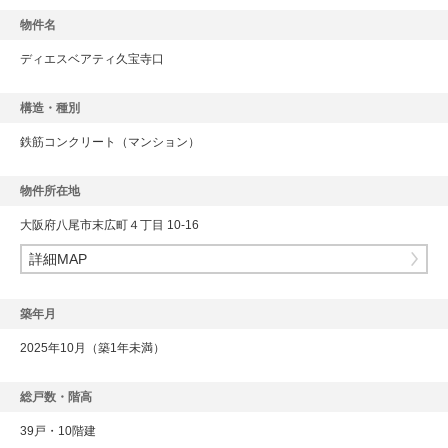
物件名
ディエスベアティ久宝寺口
構造・種別
鉄筋コンクリート
（マンション）
物件所在地
大阪府八尾市末広町４丁目 10-16
詳細MAP
築年月
2025年10月（築1年未満）
総戸数・階高
39戸・10階建