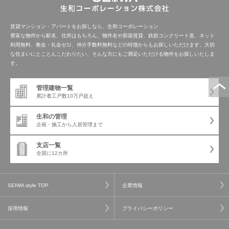
賃貸マンション・アパートをお探しなら、生和コーポレーション
豊富な物件から駅名、住所はもちろん、物件名や新築賃貸、鉄筋コンクリート造、ネット
利用無料、敷金・礼金ゼロ、仲介手数料無料などの特徴からもお探しいただけます。大切
な住まいにとことんこだわりたい、そんな方にもご満足いただける物件をお探しいたしま
す。
管理建物一覧
累計着工戸数
10万戸超え
生和の管理
企画・施工から
入居管理まで
支店一覧
全国に12カ所
SEIWA style TOP
企業情報
採用情報
プライバシーポリシー