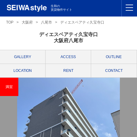
生和の
賃貸物件サイト
TOP
TOP
>
大阪府
>
八尾市
>
ディエスベアティ久宝寺口
ディエスベアティ久宝寺口
関東
TOP
大阪府八尾市
東海
TOP
GALLERY
ACCESS
OUTLINE
関西
TOP
LOCATION
RENT
CONTACT
九州
TOP
満室
支店一覧
SEIWAの管理
お友達紹介特典