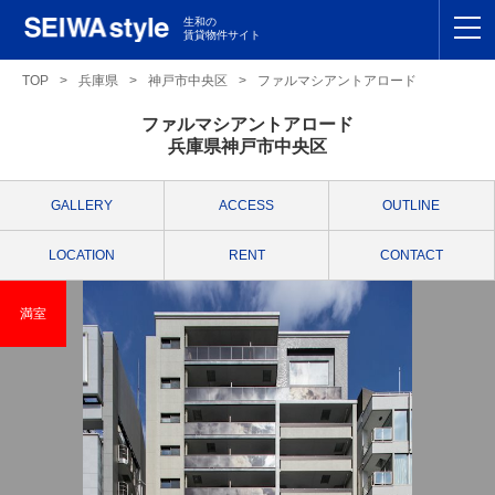
生和の
賃貸物件サイト
TOP
TOP
>
兵庫県
>
神戸市中央区
>
ファルマシアントアロード
ファルマシアントアロード
関東
TOP
兵庫県神戸市中央区
東海
TOP
GALLERY
ACCESS
OUTLINE
関西
TOP
LOCATION
RENT
CONTACT
九州
TOP
満室
支店一覧
SEIWAの管理
お友達紹介特典