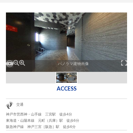
パノラマ建物画像
ACCESS
交通
神戸市営西神・山手線 三宮駅 徒歩4分
東海道・山陽本線 元町（兵庫）駅 徒歩6分
阪急神戸線 神戸三宮［阪急］駅 徒歩6分