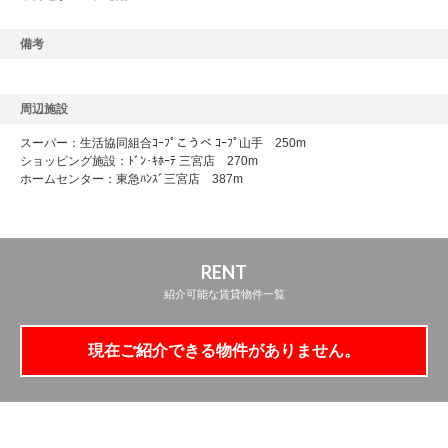
備考
周辺施設
スーパー：生活協同組合ｺｰﾌﾟこうべ ｺｰﾌﾟ山手 250m
ショッピング施設：ﾄﾞﾝ･ｷﾎｰﾃ 三宮店 270m
ホームセンター：東急ﾊﾝｽﾞ三宮店 387m
RENT
紹介可能な賃貸物件一覧
現在ご紹介できる物件がありません。