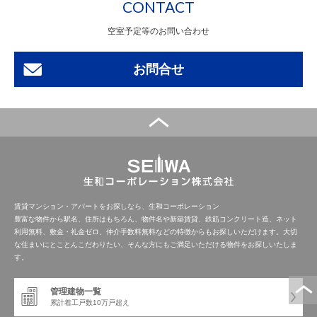
CONTACT
空室予定等のお問い合わせ
お問合せ
賃貸マンション・アパートをお探しなら、生和コーポレーション
豊富な物件から駅名、住所はもちろん、物件名や新築賃貸、鉄筋コンクリート造、ネット
利用無料、敷金・礼金ゼロ、仲介手数料無料などの特徴からもお探しいただけます。大切
な住まいにとことんこだわりたい、そんな方にもご満足いただける物件をお探しいたしま
す。
管理建物一覧
累計着工戸数
10万戸超え