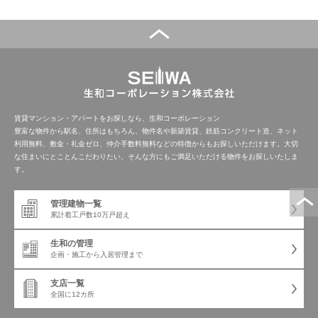
賃貸マンション・アパートをお探しなら、生和コーポレーション
豊富な物件から駅名、住所はもちろん、物件名や新築賃貸、鉄筋コンクリート造、ネット
利用無料、敷金・礼金ゼロ、仲介手数料無料などの特徴からもお探しいただけます。大切
な住まいにとことんこだわりたい、そんな方にもご満足いただける物件をお探しいたしま
す。
管理建物一覧
累計着工戸数
10万戸超え
生和の管理
企画・施工から
入居管理まで
支店一覧
全国に12カ所