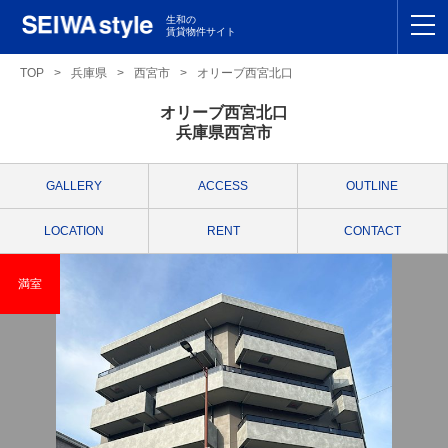
生和の
賃貸物件サイト
TOP
TOP
>
兵庫県
>
西宮市
>
オリーブ西宮北口
オリーブ西宮北口
関東
TOP
兵庫県西宮市
東海
TOP
GALLERY
ACCESS
OUTLINE
関西
TOP
LOCATION
RENT
CONTACT
九州
TOP
満室
支店一覧
SEIWAの管理
お友達紹介特典