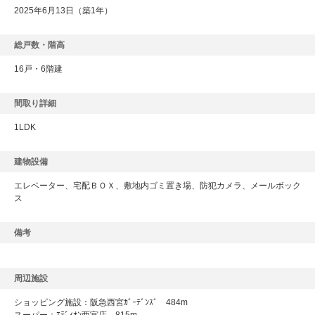
2025年6月13日（築1年）
総戸数・階高
16戸・6階建
間取り詳細
1LDK
建物設備
エレベーター、宅配ＢＯＸ、敷地内ゴミ置き場、防犯カメラ、メールボック
ス
備考
周辺施設
ショッピング施設：阪急西宮ｶﾞｰﾃﾞﾝｽﾞ 484m