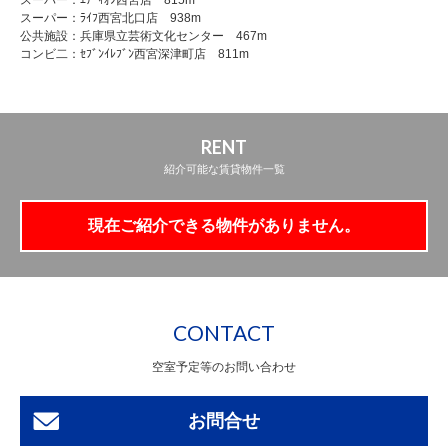
スーパー：ｴﾃﾞｨｵﾝ西宮店 815m
スーパー：ﾗｲﾌ西宮北口店 938m
公共施設：兵庫県立芸術文化センター 467m
コンビ二：ｾﾌﾞﾝｲﾚﾌﾞﾝ西宮深津町店 811m
RENT
紹介可能な賃貸物件一覧
現在ご紹介できる物件がありません。
CONTACT
空室予定等のお問い合わせ
お問合せ