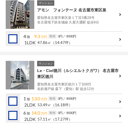
マンション
アモン フォンテーヌ 名古屋市東区泉
愛知県名古屋市東区泉１丁目3番28号
名古屋地下鉄名城線 久屋大通駅 徒歩8分
4
9.3
0円
／ 8000円
管/共
階
万円
1LDK
47.86㎡
（14.47坪）
マンション
Le・Ciel徳川（ルシエルトクガワ） 名古屋市
東区徳川
愛知県名古屋市東区徳川１丁目805
名鉄瀬戸線 森下（愛知）駅 徒歩12分
1
13.0
0円
／ 8000円
管/共
階
万円
2LDK
53.49㎡
（16.18坪）
6
14.0
0円
／ 8000円
管/共
階
万円
2LDK
57.11㎡
（17.27坪）