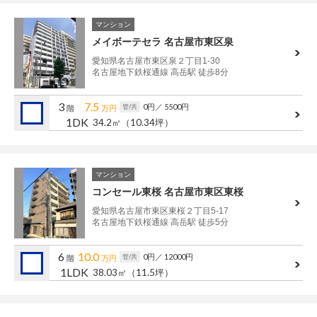
マンション
メイボーテセラ 名古屋市東区泉
愛知県名古屋市東区泉２丁目1-30
名古屋地下鉄桜通線 高岳駅 徒歩8分
3
7.5
0円
／ 5500円
管/共
階
万円
1DK
34.2㎡
（10.34坪）
マンション
コンセール東桜 名古屋市東区東桜
愛知県名古屋市東区東桜２丁目5-17
名古屋地下鉄桜通線 高岳駅 徒歩5分
6
10.0
0円
／ 12000円
管/共
階
万円
1LDK
38.03㎡
（11.5坪）