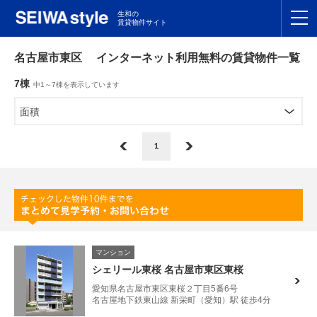
生和の
賃貸物件サイト
TOP
名古屋市東区 インターネット利用無料の賃貸物件一覧
7棟
中1～7棟を表示しています
関東
TOP
面積
東海
TOP
1
関西
TOP
九州
TOP
支店一覧
マンション
SEIWAの管理
シェリール東桜 名古屋市東区東桜
愛知県名古屋市東区東桜２丁目5番6号
お友達紹介特典
名古屋地下鉄東山線 新栄町（愛知）駅 徒歩4分