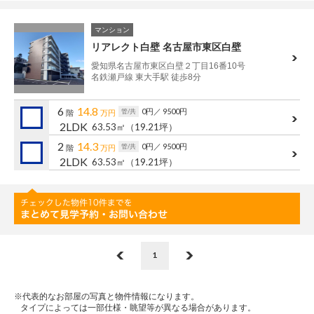
マンション
リアレクト白壁 名古屋市東区白壁
愛知県名古屋市東区白壁２丁目16番10号
名鉄瀬戸線 東大手駅 徒歩8分
6
14.8
0円
／ 9500円
管/共
階
万円
2LDK
63.53㎡
（19.21坪）
2
14.3
0円
／ 9500円
管/共
階
万円
2LDK
63.53㎡
（19.21坪）
1
※代表的なお部屋の写真と物件情報になります。
タイプによっては一部仕様・眺望等が異なる場合があります。