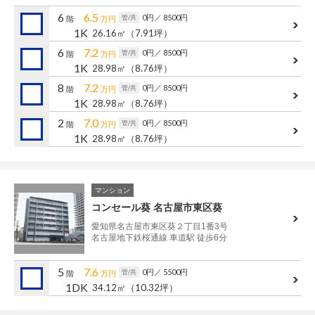
管理建物一覧
6
6.5
0円
／ 8500円
管/共
階
万円
1K
26.16㎡
（7.91坪）
企業情報
採用情報
6
7.2
0円
／ 8500円
管/共
階
万円
1K
28.98㎡
（8.76坪）
プライバシー
サイトマップ
8
7.2
ポリシー
0円
／ 8500円
管/共
階
万円
1K
28.98㎡
（8.76坪）
閉じる
2
7.0
0円
／ 8500円
管/共
階
万円
1K
28.98㎡
（8.76坪）
マンション
コンセール葵 名古屋市東区葵
愛知県名古屋市東区葵２丁目1番3号
名古屋地下鉄桜通線 車道駅 徒歩6分
5
7.6
0円
／ 5500円
管/共
階
万円
1DK
34.12㎡
（10.32坪）