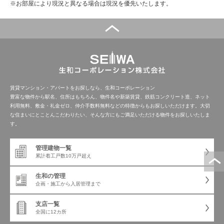
※お部屋により現況と異なる場合は現況を優先いたします。
賃貸マンション・アパートをお探しなら、生和コーポレーション
豊富な物件から駅名、住所はもちろん、物件名や新築賃貸、鉄筋コンクリート造、ネット
利用無料、敷金・礼金ゼロ、仲介手数料無料などの特徴からもお探しいただけます。大切
な住まいにとことんこだわりたい、そんな方にもご満足いただける物件をお探しいたしま
す。
管理建物一覧
累計着工戸数
10万戸超え
生和の管理
企画・施工から
入居管理まで
支店一覧
全国に12カ所