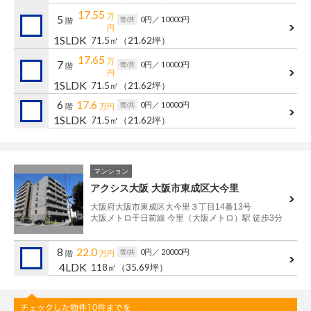
17.55
万
5
0円
／ 10000円
管/共
階
円
1SLDK
71.5㎡
（21.62坪）
17.65
万
7
0円
／ 10000円
管/共
階
円
1SLDK
71.5㎡
（21.62坪）
6
17.6
0円
／ 10000円
管/共
階
万円
1SLDK
71.5㎡
（21.62坪）
マンション
アクシス大阪 大阪市東成区大今里
大阪府大阪市東成区大今里３丁目14番13号
大阪メトロ千日前線 今里（大阪メトロ）駅 徒歩3分
8
22.0
0円
／ 20000円
管/共
階
万円
4LDK
118㎡
（35.69坪）