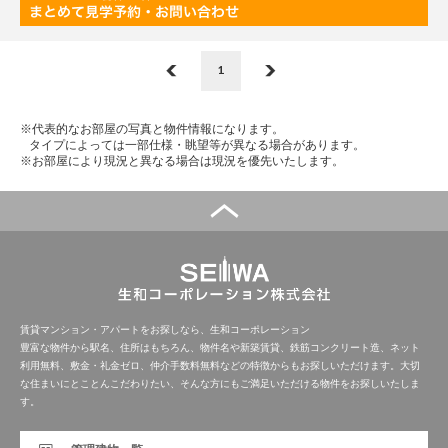
1
※代表的なお部屋の写真と物件情報になります。
タイプによっては一部仕様・眺望等が異なる場合があります。
※お部屋により現況と異なる場合は現況を優先いたします。
賃貸マンション・アパートをお探しなら、生和コーポレーション
豊富な物件から駅名、住所はもちろん、物件名や新築賃貸、鉄筋コンクリート造、ネット
利用無料、敷金・礼金ゼロ、仲介手数料無料などの特徴からもお探しいただけます。大切
な住まいにとことんこだわりたい、そんな方にもご満足いただける物件をお探しいたしま
す。