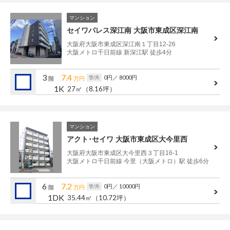
マンション
セイワパレス深江南 大阪市東成区深江南
大阪府大阪市東成区深江南１丁目12-26
大阪メトロ千日前線 新深江駅 徒歩4分
3
7.4
0円
／ 8000円
管/共
階
万円
1K
27㎡
（8.16坪）
マンション
アクト･セイワ 大阪市東成区大今里西
大阪府大阪市東成区大今里西３丁目16-1
大阪メトロ千日前線 今里（大阪メトロ）駅 徒歩6分
6
7.2
0円
／ 10000円
管/共
階
万円
1DK
35.44㎡
（10.72坪）