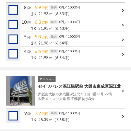
管理建物一覧
8
5.9
0円
／ 10000円
管/共
階
万円
1K
21.93㎡
（6.63坪）
企業情報
採用情報
10
6.3
0円
／ 10000円
管/共
階
万円
1K
21.93㎡
（6.63坪）
プライバシー
サイトマップ
5
5.8
ポリシー
0円
／ 10000円
管/共
階
万円
1K
21.98㎡
（6.64坪）
閉じる
4
6.6
0円
／ 10000円
管/共
階
万円
1K
21.98㎡
（6.64坪）
マンション
セイワパレス深江橋駅前 大阪市東成区深江北
大阪府大阪市東成区深江北１丁目3番22号 22号
大阪メトロ中央線 深江橋駅 徒歩3分
9
7.7
0円
／ 10000円
管/共
階
万円
1K
25.39㎡
（7.68坪）