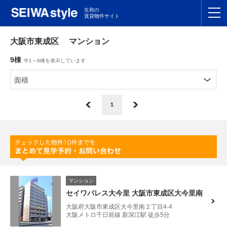
生和の
賃貸物件サイト
TOP
大阪市東成区 マンション
9棟
中1～9棟を表示しています
関東
TOP
面積
東海
TOP
1
関西
TOP
九州
TOP
支店一覧
マンション
SEIWAの管理
セイワパレス大今里 大阪市東成区大今里南
大阪府大阪市東成区大今里南２丁目4-4
お友達紹介特典
大阪メトロ千日前線 新深江駅 徒歩5分