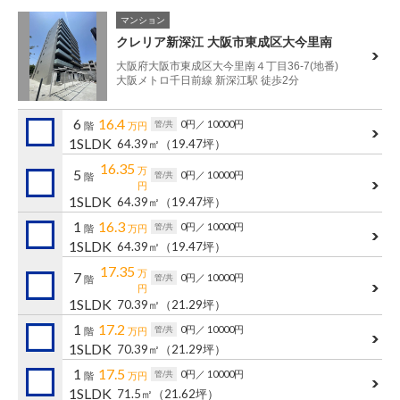
マンション
クレリア新深江 大阪市東成区大今里南
大阪府大阪市東成区大今里南４丁目36-7(地番)
大阪メトロ千日前線 新深江駅 徒歩2分
6
16.4
0円
／ 10000円
管/共
階
万円
1SLDK
64.39㎡
（19.47坪）
16.35
万
5
0円
／ 10000円
管/共
階
円
1SLDK
64.39㎡
（19.47坪）
1
16.3
0円
／ 10000円
管/共
階
万円
1SLDK
64.39㎡
（19.47坪）
17.35
万
7
0円
／ 10000円
管/共
階
円
1SLDK
70.39㎡
（21.29坪）
1
17.2
0円
／ 10000円
管/共
階
万円
1SLDK
70.39㎡
（21.29坪）
1
17.5
0円
／ 10000円
管/共
階
万円
1SLDK
71.5㎡
（21.62坪）