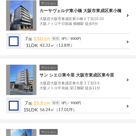
マンション
カーサヴェルデ東小橋 大阪市東成区東小橋
大阪府大阪市東成区東小橋２丁目10-33
大阪メトロ千日前線 鶴橋駅 徒歩5分
7
13.0
0円
／ 8000円
管/共
階
万円
1LDK
42.32㎡
（12.8坪）
マンション
サン シエロ東今里 大阪市東成区東今里
大阪府大阪市東成区東今里３丁目3-5
大阪メトロ中央線 深江橋駅 徒歩11分
7
15.3
0円
／ 9000円
管/共
階
万円
1SLDK
56.24㎡
（17.01坪）
マンション