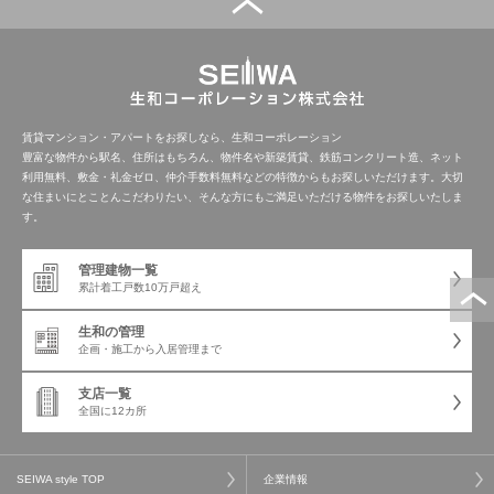
管理建物一覧
企業情報
採用情報
プライバシー
サイトマップ
ポリシー
賃貸マンション・アパートをお探しなら、生和コーポレーション
豊富な物件から駅名、住所はもちろん、物件名や新築賃貸、鉄筋コンクリート造、ネット
利用無料、敷金・礼金ゼロ、仲介手数料無料などの特徴からもお探しいただけます。大切
閉じる
な住まいにとことんこだわりたい、そんな方にもご満足いただける物件をお探しいたしま
す。
管理建物一覧
累計着工戸数
10万戸超え
生和の管理
企画・施工から
入居管理まで
支店一覧
全国に12カ所
SEIWA style TOP
企業情報