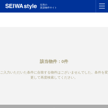
生和の
賃貸物件サイト
TOP
関東
TOP
東海
TOP
関西
TOP
該当物件：0件
九州
TOP
ご入力いただいた条件に合致する物件はございませんでした。条件を変
支店一覧
更して再度検索してください。
SEIWAの管理
お友達紹介特典