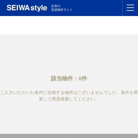
生和の
賃貸物件サイト
TOP
関東
TOP
東海
TOP
関西
TOP
該当物件：0件
九州
TOP
ご入力いただいた条件に合致する物件はございませんでした。条件を変
支店一覧
更して再度検索してください。
SEIWAの管理
お友達紹介特典