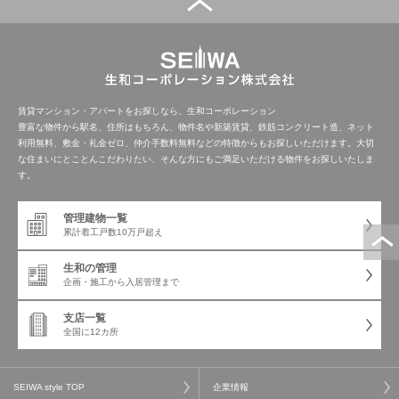
管理建物一覧
企業情報
採用情報
プライバシー
サイトマップ
ポリシー
賃貸マンション・アパートをお探しなら、生和コーポレーション
豊富な物件から駅名、住所はもちろん、物件名や新築賃貸、鉄筋コンクリート造、ネット
利用無料、敷金・礼金ゼロ、仲介手数料無料などの特徴からもお探しいただけます。大切
閉じる
な住まいにとことんこだわりたい、そんな方にもご満足いただける物件をお探しいたしま
す。
管理建物一覧
累計着工戸数
10万戸超え
生和の管理
企画・施工から
入居管理まで
支店一覧
全国に12カ所
SEIWA style TOP
企業情報