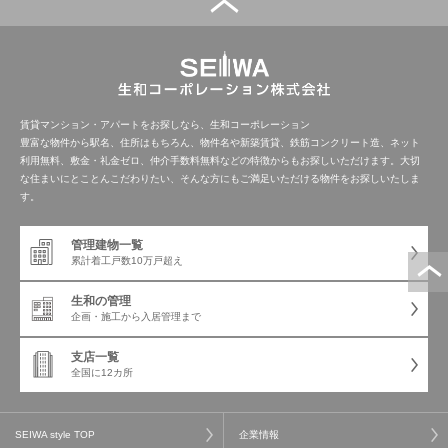
管理建物一覧
企業情報
採用情報
プライバシー
サイトマップ
ポリシー
賃貸マンション・アパートをお探しなら、生和コーポレーション
豊富な物件から駅名、住所はもちろん、物件名や新築賃貸、鉄筋コンクリート造、ネット
利用無料、敷金・礼金ゼロ、仲介手数料無料などの特徴からもお探しいただけます。大切
閉じる
な住まいにとことんこだわりたい、そんな方にもご満足いただける物件をお探しいたしま
す。
管理建物一覧
累計着工戸数
10万戸超え
生和の管理
企画・施工から
入居管理まで
支店一覧
全国に12カ所
SEIWA style TOP
企業情報