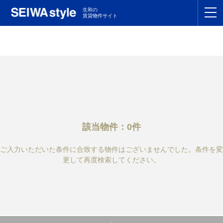
生和の
賃貸物件サイト
TOP
関東
TOP
東海
TOP
関西
TOP
該当物件：0件
九州
TOP
ご入力いただいた条件に合致する物件はございませんでした。条件を変
支店一覧
更して再度検索してください。
SEIWAの管理
お友達紹介特典