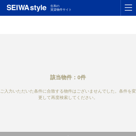
生和の
賃貸物件サイト
TOP
関東
TOP
東海
TOP
関西
TOP
該当物件：0件
九州
TOP
ご入力いただいた条件に合致する物件はございませんでした。条件を変
支店一覧
更して再度検索してください。
SEIWAの管理
お友達紹介特典