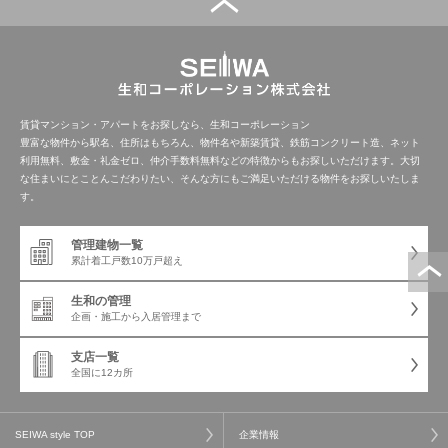
管理建物一覧
企業情報
採用情報
プライバシー
サイトマップ
ポリシー
賃貸マンション・アパートをお探しなら、生和コーポレーション
豊富な物件から駅名、住所はもちろん、物件名や新築賃貸、鉄筋コンクリート造、ネット
利用無料、敷金・礼金ゼロ、仲介手数料無料などの特徴からもお探しいただけます。大切
閉じる
な住まいにとことんこだわりたい、そんな方にもご満足いただける物件をお探しいたしま
す。
管理建物一覧
累計着工戸数
10万戸超え
生和の管理
企画・施工から
入居管理まで
支店一覧
全国に12カ所
SEIWA style TOP
企業情報