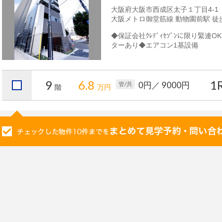
大阪府大阪市西成区太子１丁目4-1
大阪メトロ御堂筋線 動物園前駅 徒
◆保証会社ｸﾚﾃﾞｨｾｿﾞﾝに限り緊
ターあり◆エアコン1基設備
9
6.8
1
0円
／ 9000円
管/共
階
万円