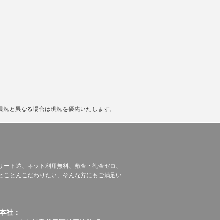
現況と異なる場合は現況を優先いたします。
リート造、ネット利用無料、敷金・礼金ゼロ、
とことんこだわりたい、そんな方にもご満足い
本社：