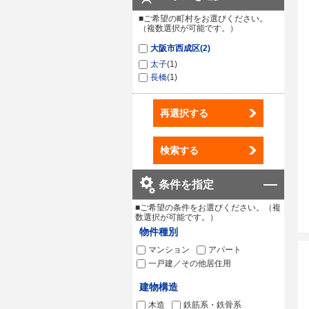
■ご希望の町村をお選びください。
（複数選択が可能です。）
大阪市西成区
(2)
太子
(1)
長橋
(1)
再選択する
検索する
条件を指定
■ご希望の条件をお選びください。（複
数選択が可能です。）
物件種別
マンション
アパート
一戸建／その他居住用
建物構造
木造
鉄筋系・鉄骨系