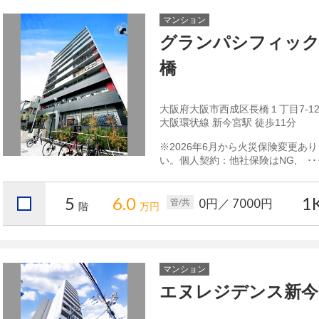
マンション
グランパシフィック
橋
大阪府大阪市西成区長橋１丁目7-1
大阪環状線 新今宮駅 徒歩11分
※2026年6月から火災保険変更あ
い。個人契約：他社保険はNG, ･･
5
6.0
1
0円
／ 7000円
管/共
階
万円
マンション
エヌレジデンス新今