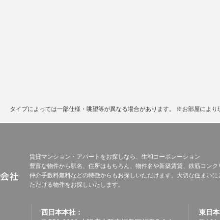
。
タイプによっては一部仕様・眺望等が異なる場合があります。
※お部屋により
賃貸マンション・アパートをお探しなら、生和コーポレーション
豊富な物件から駅名、住所はもちろん、物件名や新築賃貸、鉄筋コンク
仲介手数料無料などの特徴からもお探しいただけます。大切な住まいに
ただける物件をお探しいたします。
西日本本社：
東日本