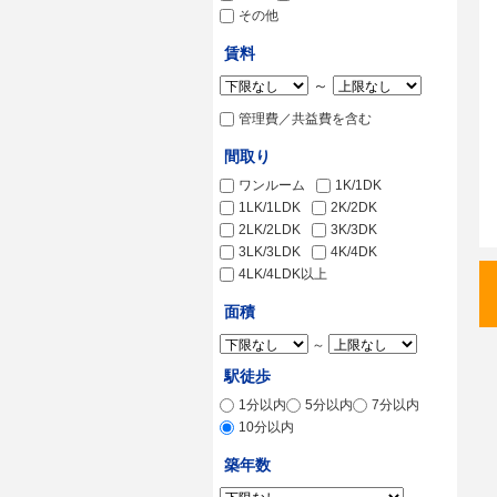
その他
賃料
～
管理費／共益費を含む
間取り
ワンルーム
1K/1DK
1LK/1LDK
2K/2DK
2LK/2LDK
3K/3DK
3LK/3LDK
4K/4DK
4LK/4LDK以上
面積
～
駅徒歩
1分以内
5分以内
7分以内
10分以内
築年数