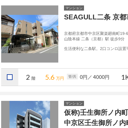
マンション
SEAGULL二条 
京都府京都市中京区聚楽廻南町19-
山陰本線 二条（京都）駅 徒歩9分
生活便利な二条駅。2口コンロ設置
2
5.6
1
0円
／ 4000円
管/共
階
万円
マンション
仮称)壬生御所ノ内
中京区壬生御所ノ内