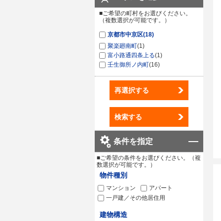
■ご希望の町村をお選びください。
（複数選択が可能です。）
京都市中京区
(18)
聚楽廻南町
(1)
富小路通四条上る
(1)
壬生御所ノ内町
(16)
再選択する
検索する
条件を指定
■ご希望の条件をお選びください。（複
数選択が可能です。）
物件種別
マンション
アパート
一戸建／その他居住用
建物構造