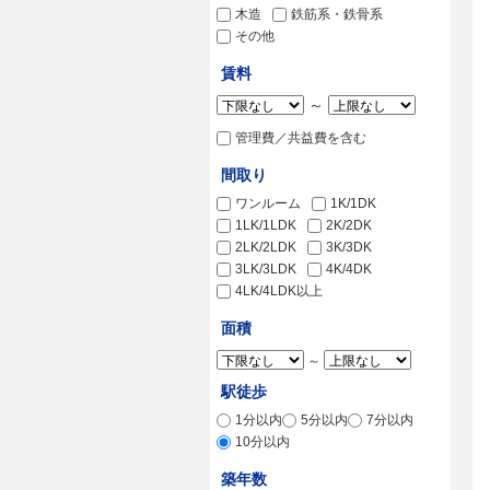
木造
鉄筋系・鉄骨系
その他
賃料
～
管理費／共益費を含む
間取り
ワンルーム
1K/1DK
1LK/1LDK
2K/2DK
2LK/2LDK
3K/3DK
3LK/3LDK
4K/4DK
4LK/4LDK以上
面積
～
駅徒歩
1分以内
5分以内
7分以内
10分以内
築年数