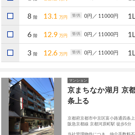
8
13.1
1
0円
／ 11000円
管/共
階
万円
6
12.9
1
0円
／ 11000円
管/共
階
万円
3
12.6
1
0円
／ 11000円
管/共
階
万円
マンション
京まちなか湖月 京
条上る
京都府京都市中京区富小路通四条上
阪急京都線 京都河原町駅 徒歩5分
当社管理物件につき、仲介手数料不