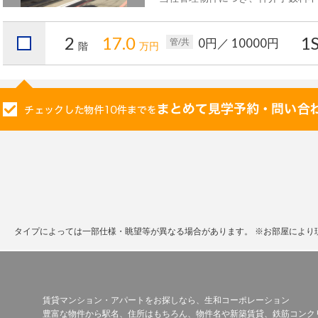
2
17.0
1
0円
／ 10000円
管/共
階
万円
。
タイプによっては一部仕様・眺望等が異なる場合があります。
※お部屋により
賃貸マンション・アパートをお探しなら、生和コーポレーション
豊富な物件から駅名、住所はもちろん、物件名や新築賃貸、鉄筋コンク