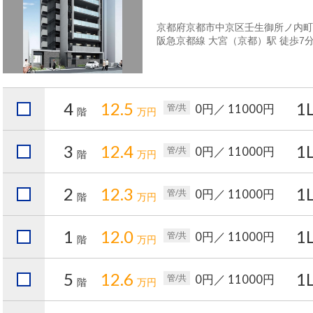
京都府京都市中京区壬生御所ノ内町27
阪急京都線 大宮（京都）駅 徒歩7
4
12.5
1
0円
／ 11000円
管/共
階
万円
3
12.4
1
0円
／ 11000円
管/共
階
万円
2
12.3
1
0円
／ 11000円
管/共
階
万円
1
12.0
1
0円
／ 11000円
管/共
階
万円
5
12.6
1
0円
／ 11000円
管/共
階
万円