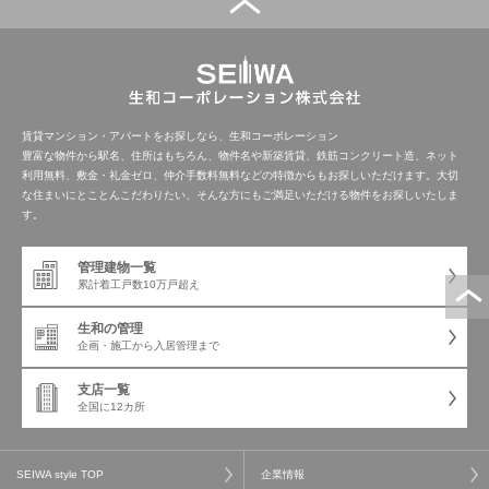
管理建物一覧
企業情報
採用情報
プライバシー
サイトマップ
ポリシー
賃貸マンション・アパートをお探しなら、生和コーポレーション
豊富な物件から駅名、住所はもちろん、物件名や新築賃貸、鉄筋コンクリート造、ネット
利用無料、敷金・礼金ゼロ、仲介手数料無料などの特徴からもお探しいただけます。大切
閉じる
な住まいにとことんこだわりたい、そんな方にもご満足いただける物件をお探しいたしま
す。
管理建物一覧
累計着工戸数
10万戸超え
生和の管理
企画・施工から
入居管理まで
支店一覧
全国に12カ所
SEIWA style TOP
企業情報