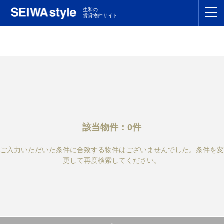
生和の
賃貸物件サイト
TOP
関東
TOP
東海
TOP
関西
TOP
該当物件：0件
九州
TOP
ご入力いただいた条件に合致する物件はございませんでした。条件を変
支店一覧
更して再度検索してください。
SEIWAの管理
お友達紹介特典