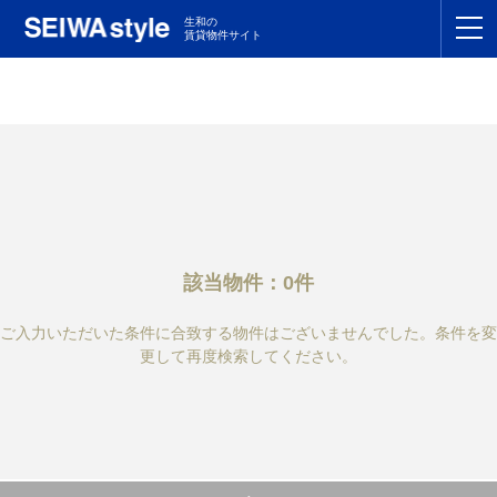
生和の
賃貸物件サイト
TOP
関東
TOP
東海
TOP
関西
TOP
該当物件：0件
九州
TOP
ご入力いただいた条件に合致する物件はございませんでした。条件を変
支店一覧
更して再度検索してください。
SEIWAの管理
お友達紹介特典