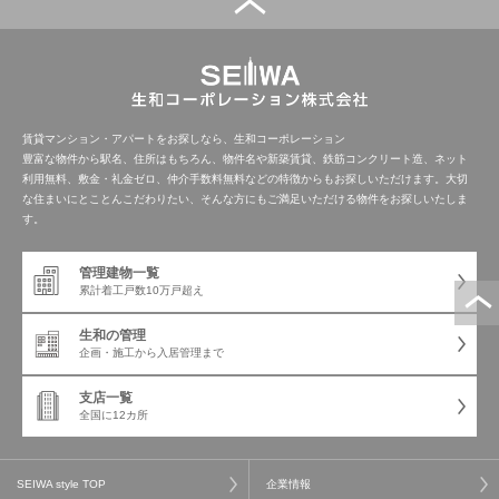
管理建物一覧
企業情報
採用情報
プライバシー
サイトマップ
ポリシー
賃貸マンション・アパートをお探しなら、生和コーポレーション
豊富な物件から駅名、住所はもちろん、物件名や新築賃貸、鉄筋コンクリート造、ネット
利用無料、敷金・礼金ゼロ、仲介手数料無料などの特徴からもお探しいただけます。大切
閉じる
な住まいにとことんこだわりたい、そんな方にもご満足いただける物件をお探しいたしま
す。
管理建物一覧
累計着工戸数
10万戸超え
生和の管理
企画・施工から
入居管理まで
支店一覧
全国に12カ所
SEIWA style TOP
企業情報