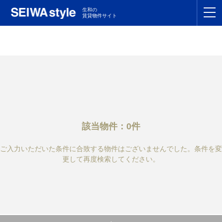
生和の
賃貸物件サイト
TOP
関東
TOP
東海
TOP
関西
TOP
該当物件：0件
九州
TOP
ご入力いただいた条件に合致する物件はございませんでした。条件を変
支店一覧
更して再度検索してください。
SEIWAの管理
お友達紹介特典