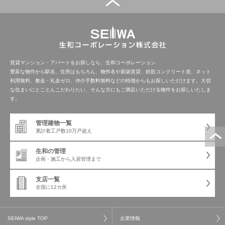
管理建物一覧
企業情報
採用情報
プライバシー
サイトマップ
ポリシー
賃貸マンション・アパートをお探しなら、生和コーポレーション
豊富な物件から駅名、住所はもちろん、物件名や新築賃貸、鉄筋コンクリート造、ネット
利用無料、敷金・礼金ゼロ、仲介手数料無料などの特徴からもお探しいただけます。大切
閉じる
な住まいにとことんこだわりたい、そんな方にもご満足いただける物件をお探しいたしま
す。
管理建物一覧
累計着工戸数
10万戸超え
生和の管理
企画・施工から
入居管理まで
支店一覧
全国に12カ所
SEIWA style TOP
企業情報