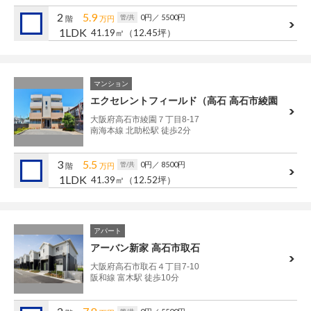
管理建物一覧
2
5.9
0円
／ 5500円
管/共
階
万円
1LDK
41.19㎡
（12.45坪）
企業情報
採用情報
プライバシー
サイトマップ
マンション
ポリシー
エクセレントフィールド（高石 高石市綾園
閉じる
大阪府高石市綾園７丁目8-17
南海本線 北助松駅 徒歩2分
3
5.5
0円
／ 8500円
管/共
階
万円
1LDK
41.39㎡
（12.52坪）
アパート
アーバン新家 高石市取石
大阪府高石市取石４丁目7-10
阪和線 富木駅 徒歩10分