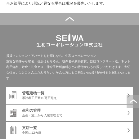
※お部屋により現況と異なる場合は現況を優先いたします。
賃貸マンション・アパートをお探しなら、生和コーポレーション
豊富な物件から駅名、住所はもちろん、物件名や新築賃貸、鉄筋コンクリート造、ネット
利用無料、敷金・礼金ゼロ、仲介手数料無料などの特徴からもお探しいただけます。大切
な住まいにとことんこだわりたい、そんな方にもご満足いただける物件をお探しいたしま
す。
管理建物一覧
累計着工戸数
10万戸超え
生和の管理
企画・施工から
入居管理まで
支店一覧
全国に12カ所