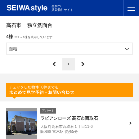
生和の
賃貸物件サイト
TOP
高石市 独立洗面台
4棟
中1～4棟を表示しています
関東
TOP
面積
東海
TOP
1
関西
TOP
九州
TOP
支店一覧
アパート
SEIWAの管理
ラビアンローズ 高石市西取石
大阪府高石市西取石１丁目11-6
お友達紹介特典
阪和線 富木駅 徒歩5分