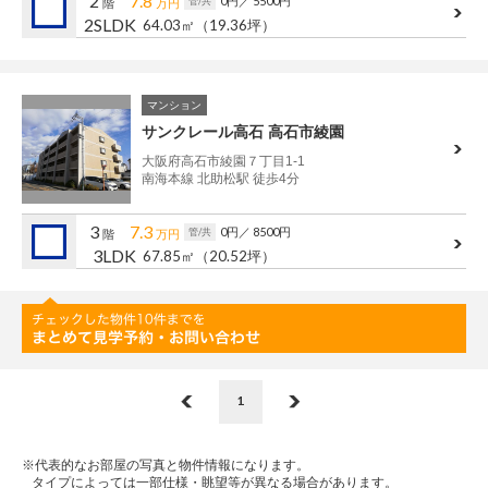
2
7.8
0円
／ 5500円
管/共
階
万円
2SLDK
64.03㎡
（19.36坪）
マンション
サンクレール高石 高石市綾園
大阪府高石市綾園７丁目1-1
南海本線 北助松駅 徒歩4分
3
7.3
0円
／ 8500円
管/共
階
万円
3LDK
67.85㎡
（20.52坪）
1
※代表的なお部屋の写真と物件情報になります。
タイプによっては一部仕様・眺望等が異なる場合があります。