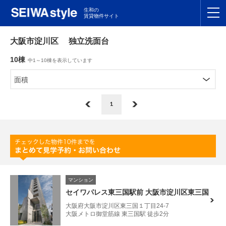
生和の
賃貸物件サイト
TOP
大阪市淀川区 独立洗面台
10棟
中1～10棟を表示しています
関東
TOP
面積
東海
TOP
1
関西
TOP
九州
TOP
支店一覧
マンション
SEIWAの管理
セイワパレス東三国駅前 大阪市淀川区東三国
大阪府大阪市淀川区東三国１丁目24-7
お友達紹介特典
大阪メトロ御堂筋線 東三国駅 徒歩2分