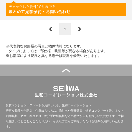
1
※代表的なお部屋の写真と物件情報になります。
タイプによっては一部仕様・眺望等が異なる場合があります。
※お部屋により現況と異なる場合は現況を優先いたします。
賃貸マンション・アパートをお探しなら、生和コーポレーション
豊富な物件から駅名、住所はもちろん、物件名や新築賃貸、鉄筋コンクリート造、ネット
利用無料、敷金・礼金ゼロ、仲介手数料無料などの特徴からもお探しいただけます。大切
な住まいにとことんこだわりたい、そんな方にもご満足いただける物件をお探しいたしま
す。