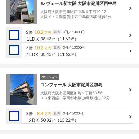
ル ヴェール新大阪 大阪市淀川区西中島
大阪府大阪市淀川区西中島６丁目10-12
大阪メトロ御堂筋線 西中島南方駅 徒歩5分
6
10.2
0円
／ 13000円
管/共
階
万円
1LDK
38.43㎡
（11.62坪）
7
10.2
0円
／ 13000円
管/共
階
万円
1LDK
38.43㎡
（11.62坪）
マンション
コンフォール 大阪市淀川区加島
大阪府大阪市淀川区加島１丁目58-56
ＪＲ東西線・学研都市線 加島駅 徒歩12分
3
8.4
0円
／ 5000円
管/共
階
万円
2DK
50.32㎡
（15.22坪）