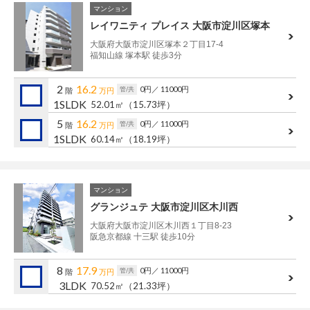
マンション
レイワニティ プレイス 大阪市淀川区塚本
大阪府大阪市淀川区塚本２丁目17-4
福知山線 塚本駅 徒歩3分
2
16.2
0円
／ 11000円
管/共
階
万円
1SLDK
52.01㎡
（15.73坪）
5
16.2
0円
／ 11000円
管/共
階
万円
1SLDK
60.14㎡
（18.19坪）
マンション
グランジュテ 大阪市淀川区木川西
大阪府大阪市淀川区木川西１丁目8-23
阪急京都線 十三駅 徒歩10分
8
17.9
0円
／ 11000円
管/共
階
万円
3LDK
70.52㎡
（21.33坪）