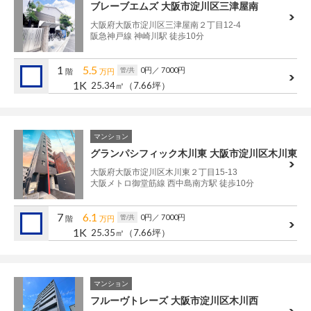
ブレーブエムズ 大阪市淀川区三津屋南
大阪府大阪市淀川区三津屋南２丁目12-4
阪急神戸線 神崎川駅 徒歩10分
1
5.5
0円
／ 7000円
管/共
階
万円
1K
25.34㎡
（7.66坪）
マンション
グランパシフィック木川東 大阪市淀川区木川東
大阪府大阪市淀川区木川東２丁目15-13
大阪メトロ御堂筋線 西中島南方駅 徒歩10分
7
6.1
0円
／ 7000円
管/共
階
万円
1K
25.35㎡
（7.66坪）
マンション
フルーヴトレーズ 大阪市淀川区木川西