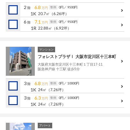
管理建物一覧
2
6.8
0円
／ 9500円
管/共
階
万円
1K
20.7㎡
（6.26坪）
企業情報
採用情報
6
7.1
0円
／ 9500円
管/共
階
万円
1R
22.88㎡
（6.92坪）
プライバシー
サイトマップ
ポリシー
閉じる
マンション
フォレストプラザⅠ 大阪市淀川区十三本町
大阪府大阪市淀川区十三本町１丁目17-11
阪急神戸線 十三駅 徒歩5分
3
6.8
0円
／ 10000円
管/共
階
万円
1K
24㎡
（7.26坪）
3
6.3
0円
／ 10000円
管/共
階
万円
1K
24㎡
（7.26坪）
アパート