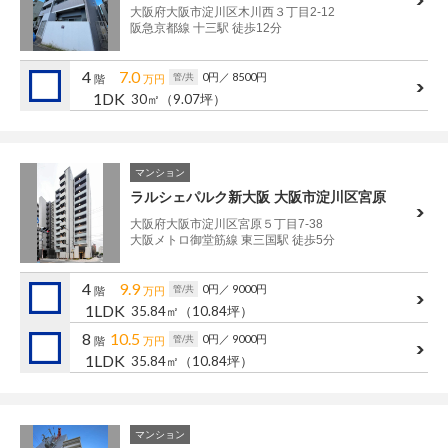
大阪府大阪市淀川区木川西３丁目2-12
阪急京都線 十三駅 徒歩12分
4
7.0
0円
／ 8500円
管/共
階
万円
1DK
30㎡
（9.07坪）
マンション
ラルシェパルク新大阪 大阪市淀川区宮原
大阪府大阪市淀川区宮原５丁目7-38
大阪メトロ御堂筋線 東三国駅 徒歩5分
4
9.9
0円
／ 9000円
管/共
階
万円
1LDK
35.84㎡
（10.84坪）
8
10.5
0円
／ 9000円
管/共
階
万円
1LDK
35.84㎡
（10.84坪）
マンション