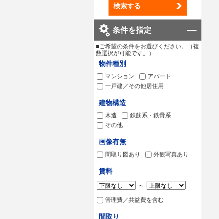
検索する
条件を指定
■ご希望の条件をお選びください。（複
数選択が可能です。）
物件種別
マンション
アパート
一戸建／その他居住用
建物構造
木造
鉄筋系・鉄骨系
その他
画像有無
間取り図あり
外観写真あり
賃料
～
管理費／共益費を含む
間取り