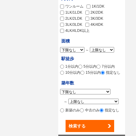
ワンルーム
1K/1DK
1LK/1LDK
2K/2DK
2LK/2LDK
3K/3DK
3LK/3LDK
4K/4DK
4LK/4LDK以上
面積
～
駅徒歩
1分以内
5分以内
7分以内
10分以内
15分以内
指定なし
築年数
～
新築のみ
中古のみ
指定なし
検索する