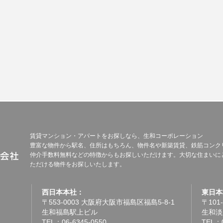
賃貸マンション・アパートをお探しなら、生和コーポレーション
豊富な物件から駅名、住所はもちろん、物件名や新築賃貸、鉄筋コンク
仲介手数料無料などの特徴からもお探しいただけます。大切な住まいに
ただける物件をお探しいたします。
西日本本社：
東日本
〒553-0003 大阪府大阪市福島区福島5-8-1
〒101
生和福島駅上ビル
生和淡
TEL：06-6345-0550
TEL：0