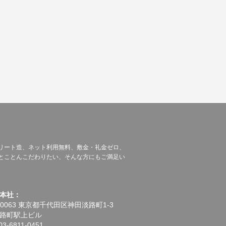
リート造、ネット利用無料、敷金・礼金ゼロ、
とことんこだわりたい、そんな方にもご満足い
本社：
-0063 東京都千代田区神田淡路町1-3
路町駅上ビル
3-6811-0451