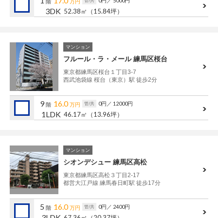
1
17.0
0円
／ 5000円
管/共
階
万円
3DK
52.38㎡
（15.84坪）
マンション
フルール・ラ・メール 練馬区桜台
東京都練馬区桜台１丁目3-7
西武池袋線 桜台（東京）駅 徒歩2分
9
16.0
0円
／ 12000円
管/共
階
万円
1LDK
46.17㎡
（13.96坪）
マンション
シオンデシュー 練馬区高松
東京都練馬区高松３丁目2-17
都営大江戸線 練馬春日町駅 徒歩17分
5
16.0
0円
／ 2400円
管/共
階
万円
3LDK
67.36㎡
（20.37坪）