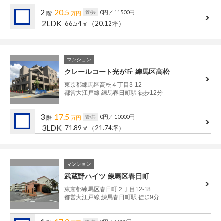
管理建物一覧
2
20.5
0円
／ 11500円
管/共
階
万円
2LDK
66.54㎡
（20.12坪）
企業情報
採用情報
プライバシー
サイトマップ
マンション
ポリシー
クレールコート光が丘 練馬区高松
閉じる
東京都練馬区高松４丁目3-12
都営大江戸線 練馬春日町駅 徒歩12分
3
17.5
0円
／ 10000円
管/共
階
万円
3LDK
71.89㎡
（21.74坪）
マンション
武蔵野ハイツ 練馬区春日町
東京都練馬区春日町２丁目12-18
都営大江戸線 練馬春日町駅 徒歩9分