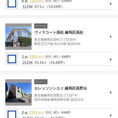
6
13.5
0円
／ 12000円
管/共
階
万円
1LDK
47.1㎡
（14.24坪）
アパート
ヴィラコート高松 練馬区高松
東京都練馬区高松２丁目29-8
都営大江戸線 光が丘駅 徒歩15分
1
13.5
0円
／ 3000円
管/共
階
万円
2LDK
55.16㎡
（16.68坪）
アパート
セレッソシンエイ 練馬区高野台
東京都練馬区高野台２丁目7-6
西武池袋線 練馬高野台駅 徒歩11分
2
12.5
0円
／ 9000円
管/共
階
万円