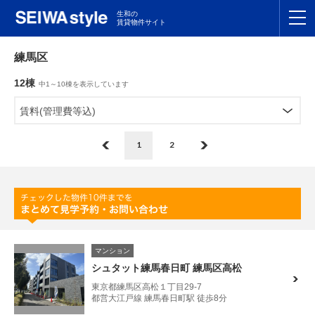
生和の
賃貸物件サイト
TOP
練馬区
12棟
中1～10棟を表示しています
関東
TOP
賃料(管理費等込)
東海
TOP
1
2
関西
TOP
九州
TOP
支店一覧
マンション
SEIWAの管理
シュタット練馬春日町 練馬区高松
東京都練馬区高松１丁目29-7
お友達紹介特典
都営大江戸線 練馬春日町駅 徒歩8分