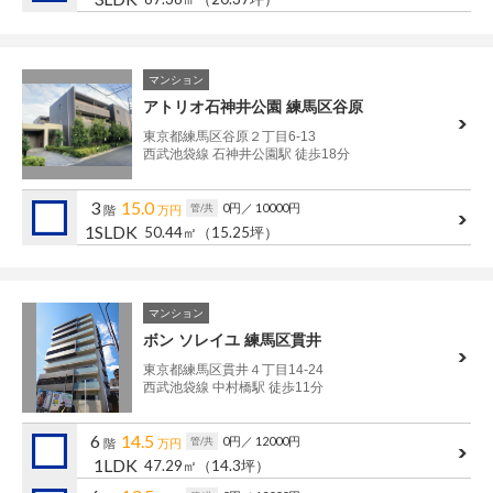
マンション
アトリオ石神井公園 練馬区谷原
東京都練馬区谷原２丁目6-13
西武池袋線 石神井公園駅 徒歩18分
3
15.0
0円
／ 10000円
管/共
階
万円
1SLDK
50.44㎡
（15.25坪）
マンション
ボン ソレイユ 練馬区貫井
東京都練馬区貫井４丁目14-24
西武池袋線 中村橋駅 徒歩11分
6
14.5
0円
／ 12000円
管/共
階
万円
1LDK
47.29㎡
（14.3坪）