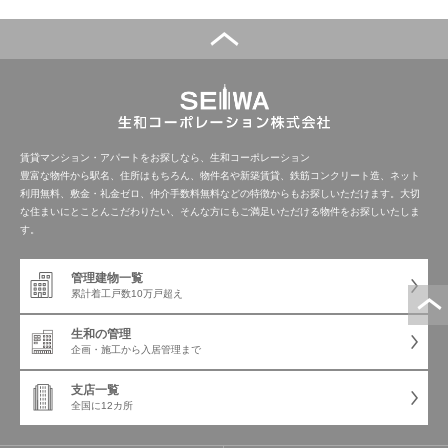
賃貸マンション・アパートをお探しなら、生和コーポレーション
豊富な物件から駅名、住所はもちろん、物件名や新築賃貸、鉄筋コンクリート造、ネット
利用無料、敷金・礼金ゼロ、仲介手数料無料などの特徴からもお探しいただけます。大切
な住まいにとことんこだわりたい、そんな方にもご満足いただける物件をお探しいたしま
す。
管理建物一覧
累計着工戸数
10万戸超え
生和の管理
企画・施工から
入居管理まで
支店一覧
全国に12カ所