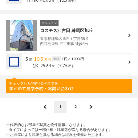
1LDK
40.62㎡
（12.28坪）
マンション
コスモス江古田 練馬区旭丘
東京都練馬区旭丘１丁目58-9
西武池袋線 江古田駅 徒歩5分
5
10.5
0円
／ 12000円
管/共
階
万円
1K
25.64㎡
（7.75坪）
1
2
※代表的なお部屋の写真と物件情報になります。
タイプによっては一部仕様・眺望等が異なる場合があります。
※お部屋により現況と異なる場合は現況を優先いたします。