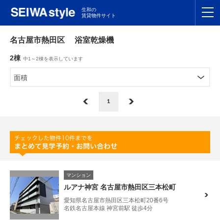
生和の
賃貸物件サイト
TOP
名古屋市熱田区 浴室乾燥機
2棟
中1～2棟を表示しています
関東
TOP
面積
東海
TOP
1
関西
TOP
九州
TOP
支店一覧
マンション
SEIWAの管理
ルアナ神宮 名古屋市熱田区三本松町
愛知県名古屋市熱田区三本松町20番6号
お友達紹介特典
名鉄名古屋本線 神宮前駅 徒歩4分