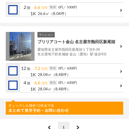
管理建物一覧
2
6.6
0円
／ 5000円
管/共
階
万円
1K
26.6㎡
（8.04坪）
企業情報
採用情報
プライバシー
サイトマップ
マンション
ポリシー
ブリリアコート金山 名古屋市熱田区新尾頭
閉じる
愛知県名古屋市熱田区新尾頭１丁目9-36
名古屋地下鉄名城線 金山（愛知）駅 徒歩9分
12
7.2
0円
／ 6000円
管/共
階
万円
1K
28.04㎡
（8.48坪）
4
6.6
0円
／ 6000円
管/共
階
万円
1K
28.04㎡
（8.48坪）
1