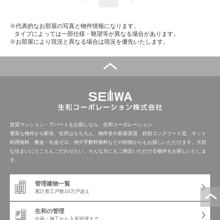
※代表的なお部屋の写真と物件情報になります。
タイプによっては一部仕様・眺望等が異なる場合があります。
※お部屋により現況と異なる場合は現況を優先いたします。
賃貸マンション・アパートをお探しなら、生和コーポレーション
豊富な物件から駅名、住所はもちろん、物件名や新築賃貸、鉄筋コンクリート造、ネット
利用無料、敷金・礼金ゼロ、仲介手数料無料などの特徴からもお探しいただけます。大切
な住まいにとことんこだわりたい、そんな方にもご満足いただける物件をお探しいたしま
す。
管理建物一覧
累計着工戸数
10万戸超え
生和の管理
企画・施工から
入居管理まで