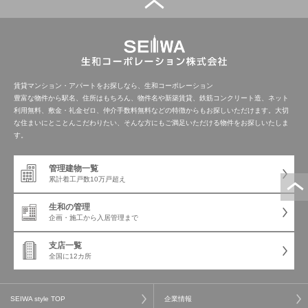
管理建物一覧
企業情報
採用情報
プライバシー
サイトマップ
ポリシー
賃貸マンション・アパートをお探しなら、生和コーポレーション
豊富な物件から駅名、住所はもちろん、物件名や新築賃貸、鉄筋コンクリート造、ネット
利用無料、敷金・礼金ゼロ、仲介手数料無料などの特徴からもお探しいただけます。大切
閉じる
な住まいにとことんこだわりたい、そんな方にもご満足いただける物件をお探しいたしま
す。
管理建物一覧
累計着工戸数
10万戸超え
生和の管理
企画・施工から
入居管理まで
支店一覧
全国に12カ所
SEIWA style TOP
企業情報