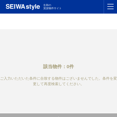
生和の
賃貸物件サイト
TOP
関東
TOP
東海
TOP
関西
TOP
該当物件：0件
九州
TOP
ご入力いただいた条件に合致する物件はございませんでした。条件を変
支店一覧
更して再度検索してください。
SEIWAの管理
お友達紹介特典