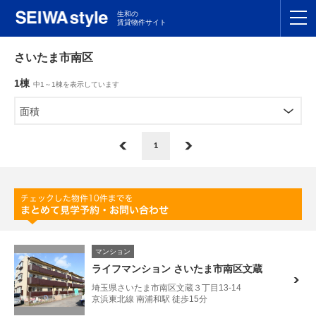
生和の
賃貸物件サイト
TOP
さいたま市南区
1棟
中1～1棟を表示しています
関東
TOP
面積
東海
TOP
1
関西
TOP
九州
TOP
支店一覧
マンション
SEIWAの管理
ライフマンション さいたま市南区文蔵
埼玉県さいたま市南区文蔵３丁目13-14
お友達紹介特典
京浜東北線 南浦和駅 徒歩15分