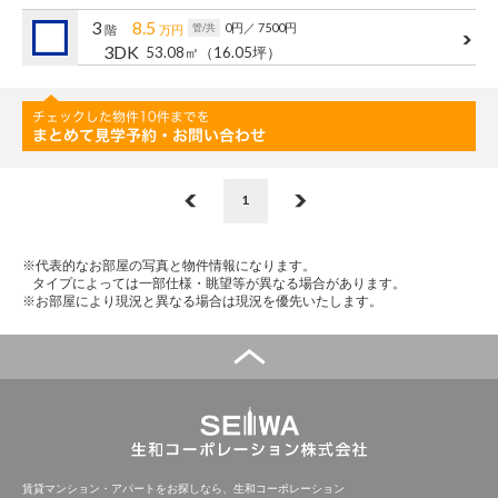
管理建物一覧
3
8.5
0円
／ 7500円
管/共
階
万円
3DK
53.08㎡
（16.05坪）
企業情報
採用情報
プライバシー
サイトマップ
ポリシー
閉じる
1
※代表的なお部屋の写真と物件情報になります。
タイプによっては一部仕様・眺望等が異なる場合があります。
※お部屋により現況と異なる場合は現況を優先いたします。
賃貸マンション・アパートをお探しなら、生和コーポレーション