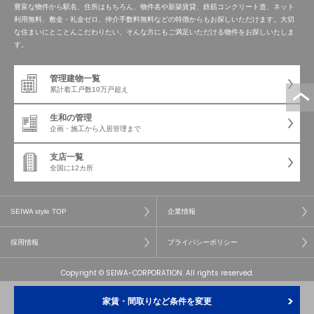
豊富な物件から駅名、住所はもちろん、物件名や新築賃貸、鉄筋コンクリート造、ネット
利用無料、敷金・礼金ゼロ、仲介手数料無料などの特徴からもお探しいただけます。大切
な住まいにとことんこだわりたい、そんな方にもご満足いただける物件をお探しいたしま
す。
管理建物一覧
累計着工戸数
10万戸超え
生和の管理
企画・施工から
入居管理まで
支店一覧
全国に12カ所
SEIWA style TOP
企業情報
採用情報
プライバシーポリシー
Copyright © SEIWA-CORPORATION. All rights reserved.
家賃・間取りなど条件を変更