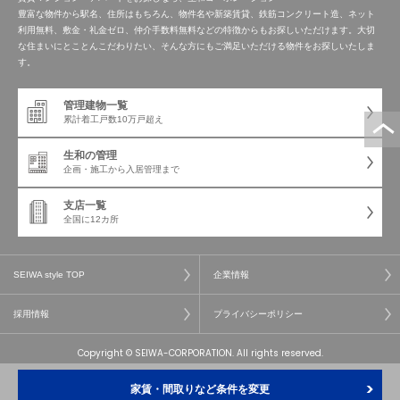
豊富な物件から駅名、住所はもちろん、物件名や新築賃貸、鉄筋コンクリート造、ネット
利用無料、敷金・礼金ゼロ、仲介手数料無料などの特徴からもお探しいただけます。大切
な住まいにとことんこだわりたい、そんな方にもご満足いただける物件をお探しいたしま
す。
管理建物一覧
累計着工戸数
10万戸超え
生和の管理
企画・施工から
入居管理まで
支店一覧
全国に12カ所
SEIWA style TOP
企業情報
採用情報
プライバシーポリシー
Copyright © SEIWA-CORPORATION. All rights reserved.
家賃・間取りなど条件を変更