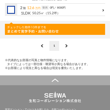
管理建物一覧
2
12.6
0円
／ 8000円
管/共
階
万円
1LDK
50.25㎡
（15.2坪）
企業情報
採用情報
プライバシー
サイトマップ
ポリシー
閉じる
1
※代表的なお部屋の写真と物件情報になります。
タイプによっては一部仕様・眺望等が異なる場合があります。
※お部屋により現況と異なる場合は現況を優先いたします。
賃貸マンション・アパートをお探しなら、生和コーポレーション