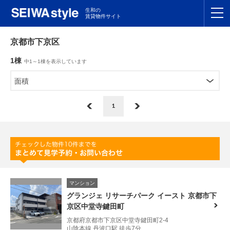
生和の
賃貸物件サイト
TOP
京都市下京区
1棟
中1～1棟を表示しています
関東
TOP
面積
東海
TOP
1
関西
TOP
九州
TOP
支店一覧
マンション
SEIWAの管理
グランジェ リサーチパーク イースト 京都市下
京区中堂寺鍵田町
お友達紹介特典
京都府京都市下京区中堂寺鍵田町2-4
山陰本線 丹波口駅 徒歩7分