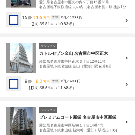
愛知県名古屋市中区丸の内２丁目16番28号
名古屋地下鉄桜通線 丸の内（名古屋市営）駅 徒歩1分
15
11.6
0円
／ 10000円
管/共
階
万円
2K
35.81㎡
（10.83坪）
マンション
カトルセゾン金山 名古屋市中区正木
愛知県名古屋市中区正木３丁目12番11号
名古屋地下鉄名城線 金山（愛知）駅 徒歩8分
8
8.2
0円
／ 6000円
管/共
階
万円
1DK
38.64㎡
（11.68坪）
マンション
プレミアムコート新栄 名古屋市中区新栄
愛知県名古屋市中区新栄１丁目14番4号
名古屋地下鉄東山線 新栄町（愛知）駅 徒歩10分