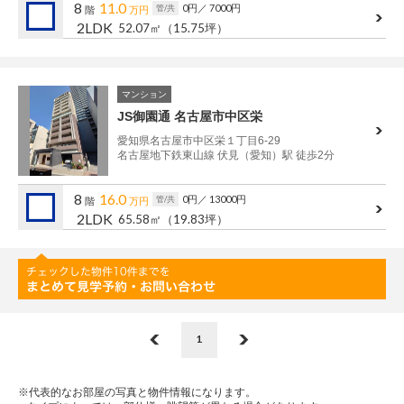
8
11.0
0円
／ 7000円
管/共
階
万円
2LDK
52.07㎡
（15.75坪）
マンション
JS御園通 名古屋市中区栄
愛知県名古屋市中区栄１丁目6-29
名古屋地下鉄東山線 伏見（愛知）駅 徒歩2分
8
16.0
0円
／ 13000円
管/共
階
万円
2LDK
65.58㎡
（19.83坪）
1
※代表的なお部屋の写真と物件情報になります。