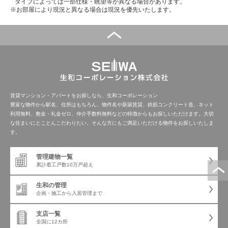
タイプによっては一部仕様・眺望等が異なる場合があります。
※お部屋により現況と異なる場合は現況を優先いたします。
賃貸マンション・アパートをお探しなら、生和コーポレーション
豊富な物件から駅名、住所はもちろん、物件名や新築賃貸、鉄筋コンクリート造、ネット
利用無料、敷金・礼金ゼロ、仲介手数料無料などの特徴からもお探しいただけます。大切
な住まいにとことんこだわりたい、そんな方にもご満足いただける物件をお探しいたしま
す。
管理建物一覧
累計着工戸数
10万戸超え
生和の管理
企画・施工から
入居管理まで
支店一覧
全国に12カ所