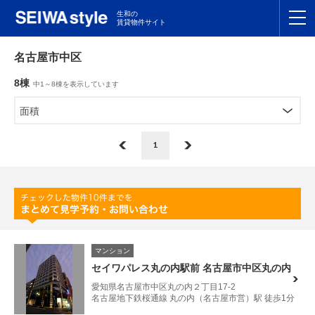
生和の
賃貸物件サイト
TOP
名古屋市中区
8棟
中1～8棟を表示しています
関東
TOP
面積
東海
TOP
1
関西
TOP
九州
TOP
支店一覧
マンション
SEIWAの管理
セイワパレス丸の内駅前 名古屋市中区丸の内
愛知県名古屋市中区丸の内２丁目17-2
お友達紹介特典
名古屋地下鉄桜通線 丸の内（名古屋市営）駅 徒歩1分