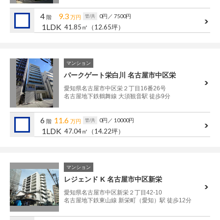
4
9.3
0円
／ 7500円
管/共
階
万円
1LDK
41.85㎡
（12.65坪）
マンション
パークゲート栄白川 名古屋市中区栄
愛知県名古屋市中区栄２丁目16番26号
名古屋地下鉄鶴舞線 大須観音駅 徒歩9分
6
11.6
0円
／ 10000円
管/共
階
万円
1LDK
47.04㎡
（14.22坪）
マンション
レジェンド K 名古屋市中区新栄
愛知県名古屋市中区新栄２丁目42-10
名古屋地下鉄東山線 新栄町（愛知）駅 徒歩12分