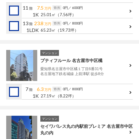
管理建物一覧
11
7.5
0円
／ 6000円
管/共
階
万円
1K
25.01㎡
（7.56坪）
企業情報
採用情報
13
23.8
0円
／ 8000円
管/共
階
万円
1LDK
65.23㎡
（19.73坪）
プライバシー
サイトマップ
ポリシー
閉じる
マンション
プティフルール 名古屋市中区橘
愛知県名古屋市中区橘１丁目6番31号
名古屋地下鉄名城線 上前津駅 徒歩8分
7
6.3
0円
／ 8000円
管/共
階
万円
1K
27.19㎡
（8.22坪）
マンション
セイワパレス丸の内駅前プレミア 名古屋市中区
丸の内