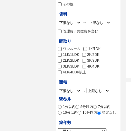
その他
賃料
～
管理費／共益費を含む
間取り
ワンルーム
1K/1DK
1LK/1LDK
2K/2DK
2LK/2LDK
3K/3DK
3LK/3LDK
4K/4DK
4LK/4LDK以上
面積
～
駅徒歩
1分以内
5分以内
7分以内
10分以内
15分以内
指定なし
築年数