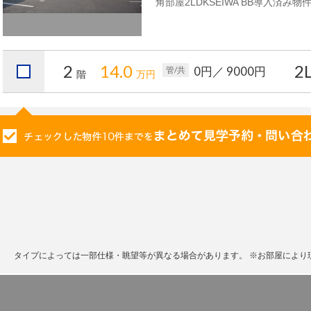
角部屋2LDKSEIWA BB導入済み物
2
14.0
2
0円
／ 9000円
管/共
階
万円
。
タイプによっては一部仕様・眺望等が異なる場合があります。
※お部屋により