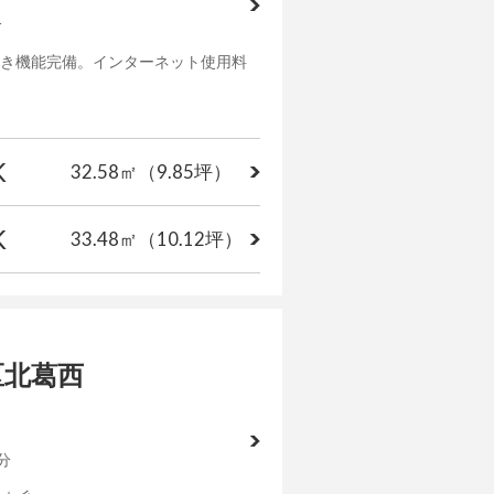
分
き機能完備。インターネット使用料
K
32.58㎡
（9.85坪）
K
33.48㎡
（10.12坪）
区北葛西
分