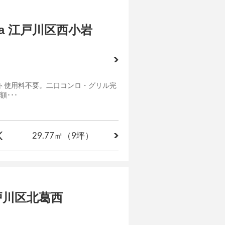
oiwa 江戸川区西小岩
ト使用料不要。二口コンロ・グリル完
･･･
K
29.77㎡
（9坪）
i 江戸川区北葛西