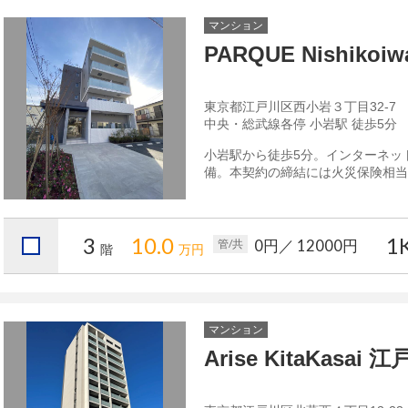
マンション
PARQUE Nishik
東京都江戸川区西小岩３丁目32-7
中央・総武線各停 小岩駅 徒歩5分
小岩駅から徒歩5分。インターネッ
備。本契約の締結には火災保険相当額
3
10.0
1
0円
／ 12000円
管/共
階
万円
マンション
Arise KitaKasa