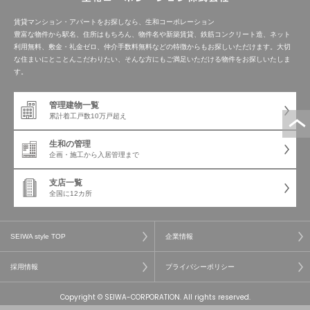
賃貸マンション・アパートをお探しなら、生和コーポレーション
豊富な物件から駅名、住所はもちろん、物件名や新築賃貸、鉄筋コンクリート造、ネット
利用無料、敷金・礼金ゼロ、仲介手数料無料などの特徴からもお探しいただけます。大切
な住まいにとことんこだわりたい、そんな方にもご満足いただける物件をお探しいたしま
す。
管理建物一覧
累計着工戸数
10万戸超え
生和の管理
企画・施工から
入居管理まで
支店一覧
全国に12カ所
SEIWA style TOP
企業情報
採用情報
プライバシーポリシー
Copyright © SEIWA-CORPORATION. All rights reserved.