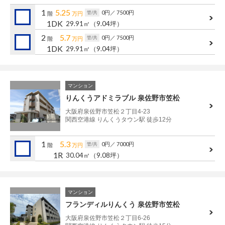
管理建物一覧
1
5.25
0円
／ 7500円
管/共
階
万円
1DK
29.91㎡
（9.04坪）
企業情報
採用情報
2
5.7
0円
／ 7500円
管/共
階
万円
1DK
29.91㎡
（9.04坪）
プライバシー
サイトマップ
ポリシー
閉じる
マンション
りんくうアドミラブル 泉佐野市笠松
大阪府泉佐野市笠松２丁目4-23
関西空港線 りんくうタウン駅 徒歩12分
1
5.3
0円
／ 7000円
管/共
階
万円
1R
30.04㎡
（9.08坪）
マンション
フランディルりんくう 泉佐野市笠松
大阪府泉佐野市笠松２丁目6-26