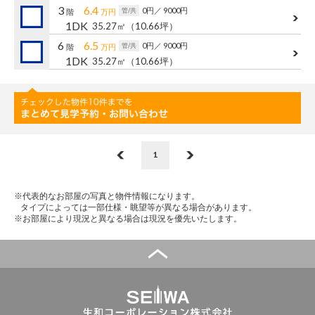
3
6.4
0円
／ 9000円
管/共
階
万円
1DK
35.27㎡
（10.66坪）
6
6.5
0円
／ 9000円
管/共
階
万円
1DK
35.27㎡
（10.66坪）
1
※代表的なお部屋の写真と物件情報になります。
タイプによっては一部仕様・眺望等が異なる場合があります。
※お部屋により現況と異なる場合は現況を優先いたします。