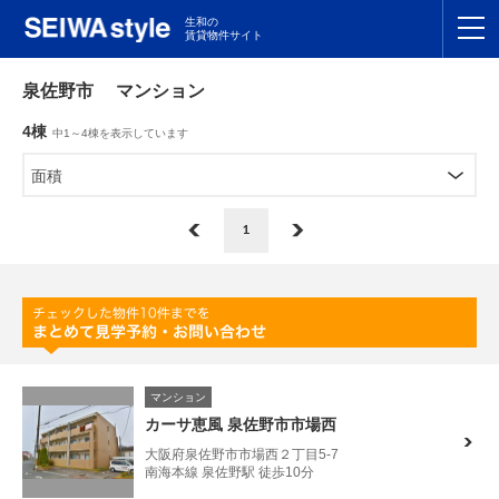
生和の
賃貸物件サイト
TOP
泉佐野市 マンション
4棟
中1～4棟を表示しています
関東
TOP
面積
東海
TOP
1
関西
TOP
九州
TOP
支店一覧
マンション
SEIWAの管理
カーサ恵風 泉佐野市市場西
大阪府泉佐野市市場西２丁目5-7
お友達紹介特典
南海本線 泉佐野駅 徒歩10分