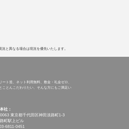
現況と異なる場合は現況を優先いたします。
リート造、ネット利用無料、敷金・礼金ゼロ、
とことんこだわりたい、そんな方にもご満足い
本社：
-0063 東京都千代田区神田淡路町1-3
路町駅上ビル
3-6811-0451