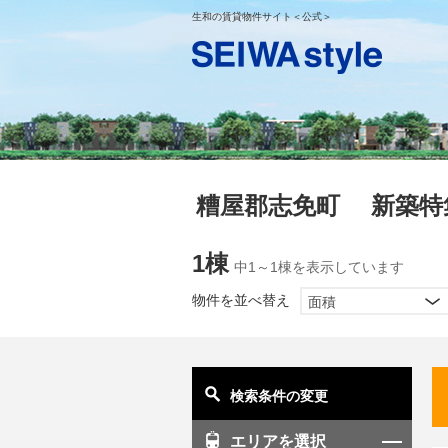
生和の賃貸物件サイト＜公式＞
糟屋郡志免町 新築特
1棟
中1～1棟を表示しています
物件を並べ替え
面積
検索条件の変更
エリアを選択