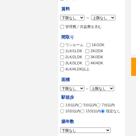
賃料
～
管理費／共益費を含む
間取り
ワンルーム
1K/1DK
1LK/1LDK
2K/2DK
2LK/2LDK
3K/3DK
3LK/3LDK
4K/4DK
4LK/4LDK以上
面積
～
駅徒歩
1分以内
5分以内
7分以内
10分以内
15分以内
指定なし
築年数