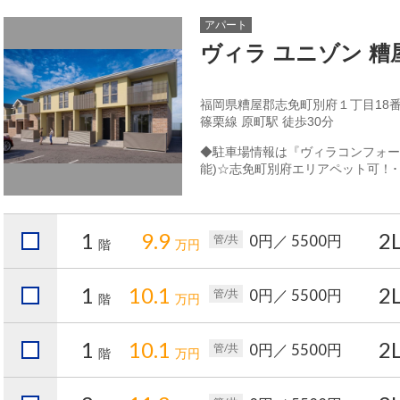
アパート
ヴィラ ユニゾン 
福岡県糟屋郡志免町別府１丁目18番
篠栗線 原町駅 徒歩30分
◆駐車場情報は『ヴィラコンフォー
能)☆志免町別府エリアペット可！･･
1
9.9
2
0円
／ 5500円
管/共
階
万円
1
10.1
2
0円
／ 5500円
管/共
階
万円
1
10.1
2
0円
／ 5500円
管/共
階
万円