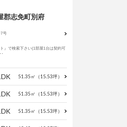
糟屋郡志免町別府
7号
ト』で検索下さい(1部屋1台は契約可
･
LDK
51.35㎡
（15.53坪）
LDK
51.35㎡
（15.53坪）
LDK
51.35㎡
（15.53坪）