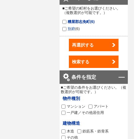
■ご希望の町村をお選びください。
（複数選択が可能です。）
糟屋郡志免町
(6)
別府
(6)
再選択する
検索する
条件を指定
■ご希望の条件をお選びください。（複
数選択が可能です。）
物件種別
マンション
アパート
一戸建／その他居住用
建物構造
木造
鉄筋系・鉄骨系
その他