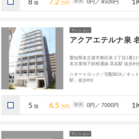
8
7.2
1
0円
／ 8500円
管/共
階
万円
マンション
アクアエテルナ泉 
愛知県名古屋市東区泉３丁目1番11
名古屋地下鉄桜通線 高岳駅 徒歩8
☆オートロック／宅配BOX／ネッ
駅」徒歩8分
5
6.5
1
0円
／ 7000円
管/共
階
万円
マンション