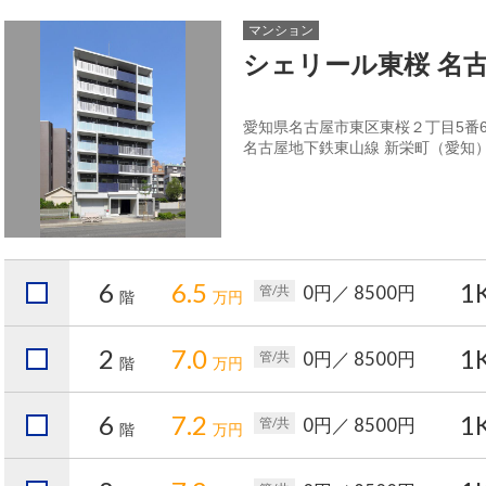
マンション
シェリール東桜 名
愛知県名古屋市東区東桜２丁目5番
名古屋地下鉄東山線 新栄町（愛知）
6
6.5
1
0円
／ 8500円
管/共
階
万円
2
7.0
1
0円
／ 8500円
管/共
階
万円
6
7.2
1
0円
／ 8500円
管/共
階
万円