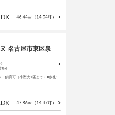
LDK
46.44㎡
（14.04坪）
ヌ 名古屋市東区泉
号
歩8分
ット飼育可（小型犬1匹まで）■敷礼1
LDK
47.86㎡
（14.47坪）