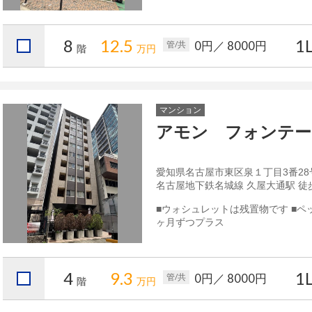
8
12.5
1
0円
／ 8000円
管/共
階
万円
マンション
アモン フォンテー
愛知県名古屋市東区泉１丁目3番28
名古屋地下鉄名城線 久屋大通駅 徒
■ウォシュレットは残置物です ■ペ
ヶ月ずつプラス
4
9.3
1
0円
／ 8000円
管/共
階
万円