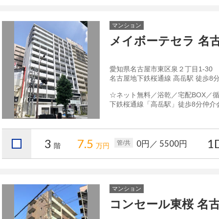
マンション
メイボーテセラ 名
愛知県名古屋市東区泉２丁目1-30
名古屋地下鉄桜通線 高岳駅 徒歩8
☆ネット無料／浴乾／宅配BOX／
下鉄桜通線「高岳駅」徒歩8分仲介会
3
7.5
1
0円
／ 5500円
管/共
階
万円
マンション
コンセール東桜 名