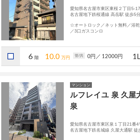
愛知県名古屋市東区東桜２丁目5-1
名古屋地下鉄桜通線 高岳駅 徒歩5
☆オートロック／ネット無料／浴乾
／3口ガスコンロ
6
10.0
1
0円
／ 12000円
管/共
階
万円
マンション
ルフレイユ 泉 久屋
泉
愛知県名古屋市東区泉１丁目21番4
名古屋地下鉄名城線 久屋大通駅 徒