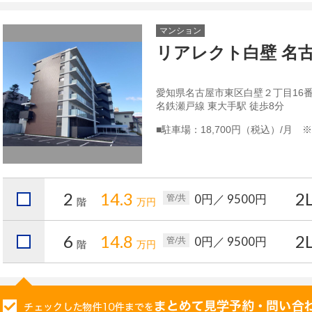
マンション
リアレクト白壁 名
愛知県名古屋市東区白壁２丁目16番
名鉄瀬戸線 東大手駅 徒歩8分
■駐車場：18,700円（税込）/月 
2
14.3
2
0円
／ 9500円
管/共
階
万円
6
14.8
2
0円
／ 9500円
管/共
階
万円