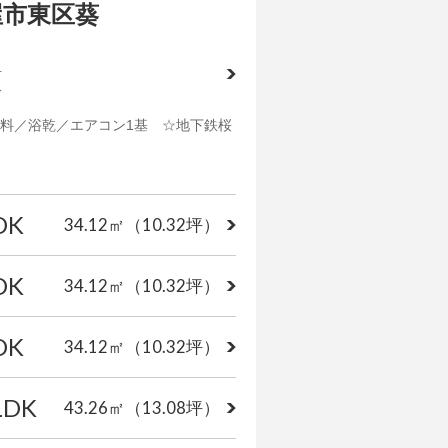
屋市東区葵
号
分
料／浴乾／エアコン1基 ☆地下鉄桜
DK
34.12㎡
（10.32坪）
DK
34.12㎡
（10.32坪）
DK
34.12㎡
（10.32坪）
LDK
43.26㎡
（13.08坪）