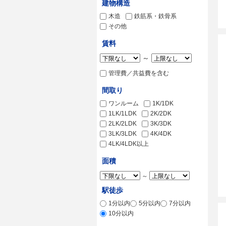
建物構造
木造
鉄筋系・鉄骨系
その他
賃料
～
管理費／共益費を含む
間取り
ワンルーム
1K/1DK
1LK/1LDK
2K/2DK
2LK/2LDK
3K/3DK
3LK/3LDK
4K/4DK
4LK/4LDK以上
面積
～
駅徒歩
1分以内
5分以内
7分以内
10分以内