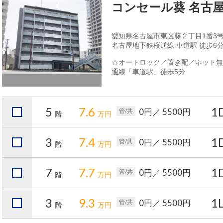
コンセール葵 名古
愛知県名古屋市東区葵２丁目1番3
名古屋地下鉄桜通線 車道駅 徒歩6
☆オートロック／置き配／ネット無
通線「車道駅」徒歩5分
5
7.6
1
0円
／ 5500円
管/共
階
万円
3
7.4
1
0円
／ 5500円
管/共
階
万円
7
7.7
1
0円
／ 5500円
管/共
階
万円
3
9.3
1
0円
／ 5500円
管/共
階
万円