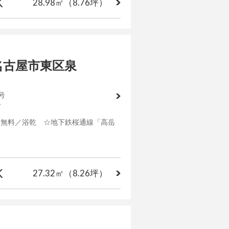
K
28.98㎡
（8.76坪）
名古屋市東区泉
号
分
ト無料／浴乾 ☆地下鉄桜通線「高岳
K
27.32㎡
（8.26坪）