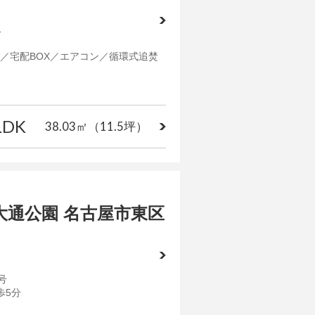
7
分
／宅配BOX／エアコン／循環式追焚
LDK
38.03㎡
（11.5坪）
大通公園 名古屋市東区
号
歩5分