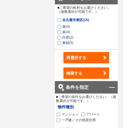
■ご希望の町村をお選びください。
（複数選択が可能です。）
名古屋市東区
(15)
葵
(4)
泉
(4)
白壁
(2)
東桜
(5)
再選択する
検索する
条件を指定
■ご希望の条件をお選びください。（複
数選択が可能です。）
物件種別
マンション
アパート
一戸建／その他居住用