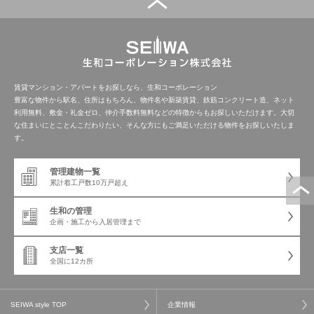
管理建物一覧
企業情報
採用情報
プライバシー
サイトマップ
ポリシー
賃貸マンション・アパートをお探しなら、生和コーポレーション
豊富な物件から駅名、住所はもちろん、物件名や新築賃貸、鉄筋コンクリート造、ネット
利用無料、敷金・礼金ゼロ、仲介手数料無料などの特徴からもお探しいただけます。大切
閉じる
な住まいにとことんこだわりたい、そんな方にもご満足いただける物件をお探しいたしま
す。
管理建物一覧
累計着工戸数
10万戸超え
生和の管理
企画・施工から
入居管理まで
支店一覧
全国に12カ所
SEIWA style TOP
企業情報