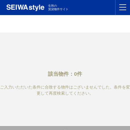
生和の
賃貸物件サイト
TOP
関東
TOP
東海
TOP
関西
TOP
該当物件：0件
九州
TOP
ご入力いただいた条件に合致する物件はございませんでした。条件を変
支店一覧
更して再度検索してください。
SEIWAの管理
お友達紹介特典