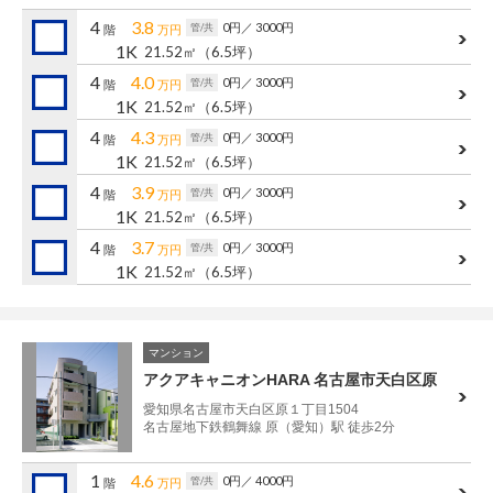
管理建物一覧
4
3.8
0円
／ 3000円
管/共
階
万円
1K
21.52㎡
（6.5坪）
企業情報
採用情報
4
4.0
0円
／ 3000円
管/共
階
万円
1K
21.52㎡
（6.5坪）
プライバシー
サイトマップ
4
4.3
ポリシー
0円
／ 3000円
管/共
階
万円
1K
21.52㎡
（6.5坪）
閉じる
4
3.9
0円
／ 3000円
管/共
階
万円
1K
21.52㎡
（6.5坪）
4
3.7
0円
／ 3000円
管/共
階
万円
1K
21.52㎡
（6.5坪）
マンション
アクアキャニオンHARA 名古屋市天白区原
愛知県名古屋市天白区原１丁目1504
名古屋地下鉄鶴舞線 原（愛知）駅 徒歩2分
1
4.6
0円
／ 4000円
管/共
階
万円