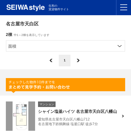
生和の
賃貸物件サイト
TOP
名古屋市天白区
2棟
中1～2棟を表示しています
関東
TOP
面積
東海
TOP
1
関西
TOP
九州
TOP
支店一覧
マンション
SEIWAの管理
シャイン塩釜ハイツ 名古屋市天白区八幡山
愛知県名古屋市天白区八幡山712
お友達紹介特典
名古屋地下鉄鶴舞線 塩釜口駅 徒歩7分