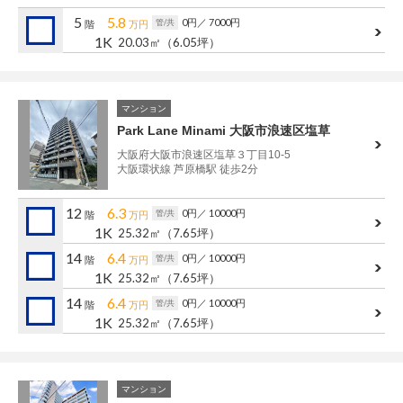
管理建物一覧
5
5.8
0円
／ 7000円
管/共
階
万円
1K
20.03㎡
（6.05坪）
企業情報
採用情報
プライバシー
サイトマップ
マンション
ポリシー
Park Lane Minami 大阪市浪速区塩草
閉じる
大阪府大阪市浪速区塩草３丁目10-5
大阪環状線 芦原橋駅 徒歩2分
12
6.3
0円
／ 10000円
管/共
階
万円
1K
25.32㎡
（7.65坪）
14
6.4
0円
／ 10000円
管/共
階
万円
1K
25.32㎡
（7.65坪）
14
6.4
0円
／ 10000円
管/共
階
万円
1K
25.32㎡
（7.65坪）
マンション