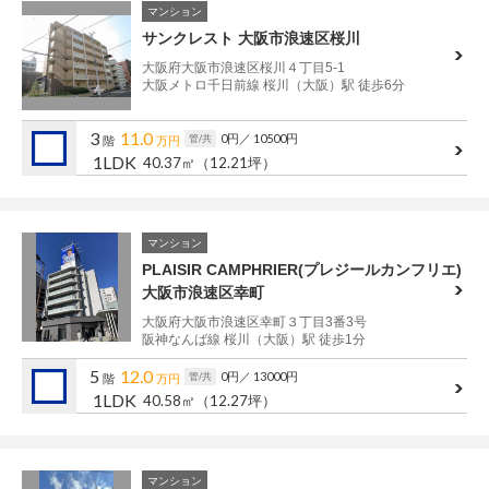
マンション
サンクレスト 大阪市浪速区桜川
大阪府大阪市浪速区桜川４丁目5-1
大阪メトロ千日前線 桜川（大阪）駅 徒歩6分
3
11.0
0円
／ 10500円
管/共
階
万円
1LDK
40.37㎡
（12.21坪）
マンション
PLAISIR CAMPHRIER(プレジールカンフリエ)
大阪市浪速区幸町
大阪府大阪市浪速区幸町３丁目3番3号
阪神なんば線 桜川（大阪）駅 徒歩1分
5
12.0
0円
／ 13000円
管/共
階
万円
1LDK
40.58㎡
（12.27坪）
マンション