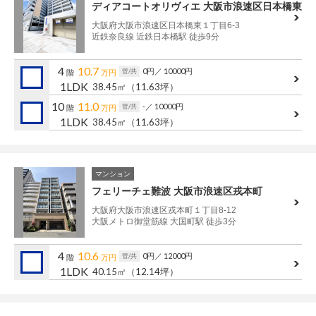
ディアコートオリヴィエ 大阪市浪速区日本橋東
大阪府大阪市浪速区日本橋東１丁目6-3
近鉄奈良線 近鉄日本橋駅 徒歩9分
4
10.7
0円
／ 10000円
管/共
階
万円
1LDK
38.45㎡
（11.63坪）
10
11.0
-
／ 10000円
管/共
階
万円
1LDK
38.45㎡
（11.63坪）
マンション
フェリーチェ難波 大阪市浪速区戎本町
大阪府大阪市浪速区戎本町１丁目8-12
大阪メトロ御堂筋線 大国町駅 徒歩3分
4
10.6
0円
／ 12000円
管/共
階
万円
1LDK
40.15㎡
（12.14坪）