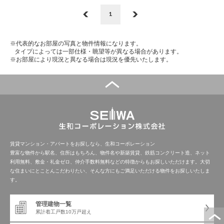
1
※代表的なお部屋の写真と物件情報になります。
タイプによっては一部仕様・眺望等が異なる場合があります。
※お部屋により現況と異なる場合は現況を優先いたします。
賃貸マンション・アパートをお探しなら、生和コーポレーション
豊富な物件から駅名、住所はもちろん、物件名や新築賃貸、鉄筋コンクリート造、ネット
利用無料、敷金・礼金ゼロ、仲介手数料無料などの特徴からもお探しいただけます。大切
な住まいにとことんこだわりたい、そんな方にもご満足いただける物件をお探しいたしま
す。
管理建物一覧
累計着工戸数
10万戸超え