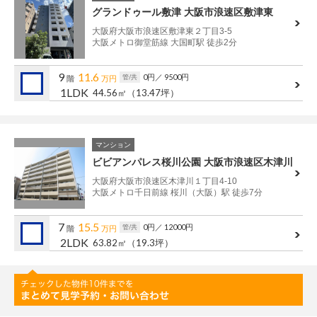
グランドゥール敷津 大阪市浪速区敷津東
大阪府大阪市浪速区敷津東２丁目3-5
大阪メトロ御堂筋線 大国町駅 徒歩2分
9
11.6
0円
／ 9500円
管/共
階
万円
1LDK
44.56㎡
（13.47坪）
マンション
ビビアンパレス桜川公園 大阪市浪速区木津川
大阪府大阪市浪速区木津川１丁目4-10
大阪メトロ千日前線 桜川（大阪）駅 徒歩7分
7
15.5
0円
／ 12000円
管/共
階
万円
2LDK
63.82㎡
（19.3坪）