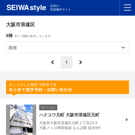
生和の
賃貸物件サイト
TOP
大阪市浪速区
8棟
中1～8棟を表示しています
関東
TOP
面積
東海
TOP
1
関西
TOP
九州
TOP
支店一覧
マンション
SEIWAの管理
ハクユウ元町 大阪市浪速区元町
大阪府大阪市浪速区元町２丁目13-3
お友達紹介特典
大阪メトロ御堂筋線 なんば駅 徒歩9分