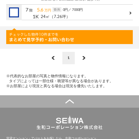
管理建物一覧
7
5.6
0円
／ 7000円
管/共
階
万円
1K
24㎡
（7.26坪）
企業情報
採用情報
プライバシー
サイトマップ
ポリシー
閉じる
1
※代表的なお部屋の写真と物件情報になります。
タイプによっては一部仕様・眺望等が異なる場合があります。
※お部屋により現況と異なる場合は現況を優先いたします。
賃貸マンション・アパートをお探しなら、生和コーポレーション