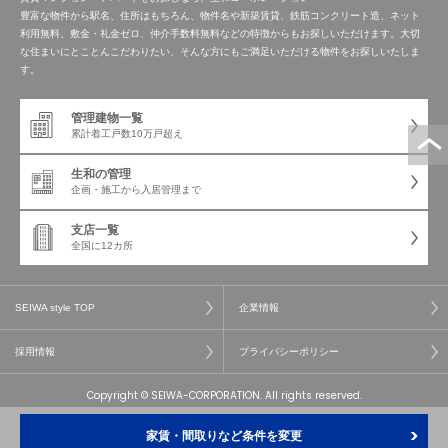
豊富な物件から駅名、住所はもちろん、物件名や新築賃貸、鉄筋コンクリート造、ネット
利用無料、敷金・礼金ゼロ、仲介手数料無料などの特徴からもお探しいただけます。大切
な住まいにとことんこだわりたい、そんな方にもご満足いただける物件をお探しいたしま
す。
管理建物一覧
累計着工戸数
10万戸超え
生和の管理
企画・施工から
入居管理まで
支店一覧
全国に12カ所
SEIWA style TOP
企業情報
採用情報
プライバシーポリシー
Copyright © SEIWA-CORPORATION. All rights reserved.
家賃・間取りなど条件を変更