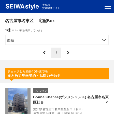
生和の
賃貸物件サイト
TOP
名古屋市名東区 宅配Box
1棟
中1～1棟を表示しています
関東
TOP
面積
東海
TOP
1
関西
TOP
九州
TOP
支店一覧
マンション
SEIWAの管理
Bonne Chance(ボンヌシャンス) 名古屋市名東
区社台
お友達紹介特典
愛知県名古屋市名東区社台３丁目93
名古屋地下鉄東山線 上社駅 徒歩6分