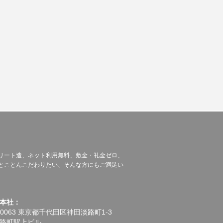
リート造、ネット利用無料、敷金・礼金ゼロ、
とことんこだわりたい、そんな方にもご満足い
本社：
-0063 東京都千代田区神田淡路町1-3
路町駅上ビル