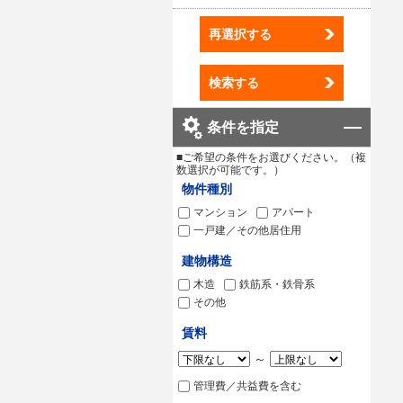
再選択する
検索する
条件を指定
■ご希望の条件をお選びください。（複
数選択が可能です。）
物件種別
マンション
アパート
一戸建／その他居住用
建物構造
木造
鉄筋系・鉄骨系
その他
賃料
～
管理費／共益費を含む