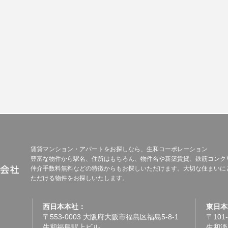
賃貸マンション・アパートをお探しなら、生和コーポレーション
豊富な物件から駅名、住所はもちろん、物件名や新築賃貸、鉄筋コンク
仲介手数料無料などの特徴からもお探しいただけます。大切な住まいに
ただける物件をお探しいたします。
西日本本社：
東日本
〒553-0003 大阪府大阪市福島区福島5-8-1
〒101
生和福島駅上ビル
生和淡