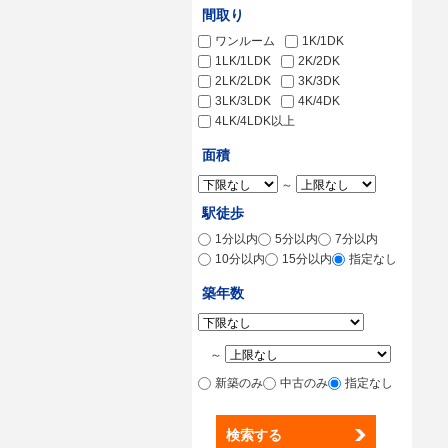
間取り
ワンルーム
1K/1DK
1LK/1LDK
2K/2DK
2LK/2LDK
3K/3DK
3LK/3LDK
4K/4DK
4LK/4LDK以上
面積
～
駅徒歩
1分以内
5分以内
7分以内
10分以内
15分以内
指定なし
築年数
～
新築のみ
中古のみ
指定なし
検索する