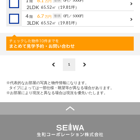
1
6.1
0円
／ 5000円
管/共
階
万円
2LDK
65.52㎡
（19.81坪）
4
6.7
0円
／ 5000円
管/共
階
万円
3LDK
65.52㎡
（19.81坪）
1
※代表的なお部屋の写真と物件情報になります。
タイプによっては一部仕様・眺望等が異なる場合があります。
※お部屋により現況と異なる場合は現況を優先いたします。