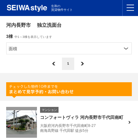
生和の
賃貸物件サイト
TOP
河内長野市 独立洗面台
3棟
中1～3棟を表示しています
関東
TOP
面積
東海
TOP
1
関西
TOP
九州
TOP
支店一覧
マンション
SEIWAの管理
コンフォートヴィラ 河内長野市千代田南町
大阪府河内長野市千代田南町8-27
お友達紹介特典
南海高野線 千代田駅 徒歩5分