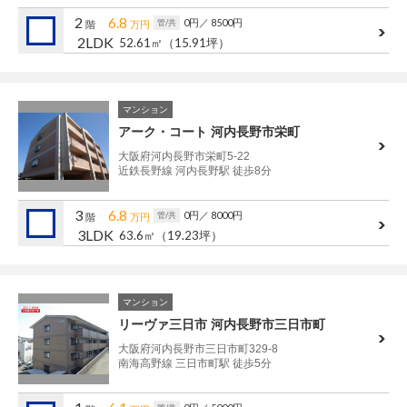
管理建物一覧
2
6.8
0円
／ 8500円
管/共
階
万円
2LDK
52.61㎡
（15.91坪）
企業情報
採用情報
プライバシー
サイトマップ
マンション
ポリシー
アーク・コート 河内長野市栄町
閉じる
大阪府河内長野市栄町5-22
近鉄長野線 河内長野駅 徒歩8分
3
6.8
0円
／ 8000円
管/共
階
万円
3LDK
63.6㎡
（19.23坪）
マンション
リーヴァ三日市 河内長野市三日市町
大阪府河内長野市三日市町329-8
南海高野線 三日市町駅 徒歩5分