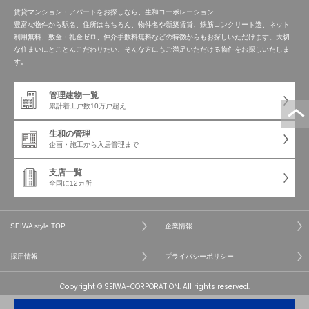
賃貸マンション・アパートをお探しなら、生和コーポレーション
豊富な物件から駅名、住所はもちろん、物件名や新築賃貸、鉄筋コンクリート造、ネット
利用無料、敷金・礼金ゼロ、仲介手数料無料などの特徴からもお探しいただけます。大切
な住まいにとことんこだわりたい、そんな方にもご満足いただける物件をお探しいたしま
す。
管理建物一覧
累計着工戸数
10万戸超え
生和の管理
企画・施工から
入居管理まで
支店一覧
全国に12カ所
SEIWA style TOP
企業情報
採用情報
プライバシーポリシー
Copyright © SEIWA-CORPORATION. All rights reserved.