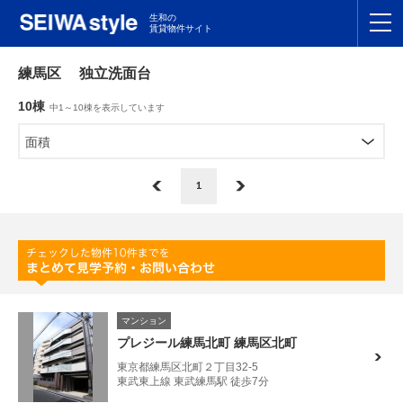
生和の
賃貸物件サイト
TOP
練馬区 独立洗面台
10棟
中1～10棟を表示しています
関東
TOP
面積
東海
TOP
1
関西
TOP
九州
TOP
支店一覧
マンション
SEIWAの管理
プレジール練馬北町 練馬区北町
東京都練馬区北町２丁目32-5
お友達紹介特典
東武東上線 東武練馬駅 徒歩7分