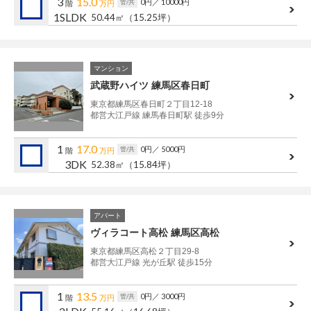
3
15.0
0円
／ 10000円
管/共
階
万円
1SLDK
50.44㎡
（15.25坪）
マンション
武蔵野ハイツ 練馬区春日町
東京都練馬区春日町２丁目12-18
都営大江戸線 練馬春日町駅 徒歩9分
1
17.0
0円
／ 5000円
管/共
階
万円
3DK
52.38㎡
（15.84坪）
アパート
ヴィラコート高松 練馬区高松
東京都練馬区高松２丁目29-8
都営大江戸線 光が丘駅 徒歩15分
1
13.5
0円
／ 3000円
管/共
階
万円