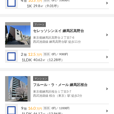
4
10.5
0円
／ 10000円
管/共
階
万円
1K
29.8㎡
（9.01坪）
アパート
セレッソシンエイ 練馬区高野台
東京都練馬区高野台２丁目7-6
西武池袋線 練馬高野台駅 徒歩11分
2
12.5
0円
／ 9000円
管/共
階
万円
1LDK
40.62㎡
（12.28坪）
マンション
フルール・ラ・メール 練馬区桜台
東京都練馬区桜台１丁目3-7
西武池袋線 桜台（東京）駅 徒歩2分
9
16.0
0円
／ 12000円
管/共
階
万円
1LDK
46.17㎡
（13.96坪）