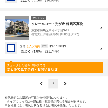
2LDK
55.16㎡
（16.68坪）
マンション
クレールコート光が丘 練馬区高松
東京都練馬区高松４丁目3-12
都営大江戸線 練馬春日町駅 徒歩12分
3
17.5
0円
／ 10000円
管/共
階
万円
3LDK
71.89㎡
（21.74坪）
1
※代表的なお部屋の写真と物件情報になります。
タイプによっては一部仕様・眺望等が異なる場合があります。
※お部屋により現況と異なる場合は現況を優先いたします。