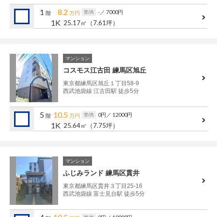
管理建物一覧
1
8.2
-
／ 7000円
管/共
階
万円
1K
25.17㎡
（7.61坪）
企業情報
採用情報
プライバシー
サイトマップ
マンション
ポリシー
コスモス江古田 練馬区旭丘
閉じる
東京都練馬区旭丘１丁目58-9
西武池袋線 江古田駅 徒歩5分
5
10.5
0円
／ 12000円
管/共
階
万円
1K
25.64㎡
（7.75坪）
マンション
ふじみランド 練馬区貫井
東京都練馬区貫井３丁目25-16
西武池袋線 富士見台駅 徒歩5分