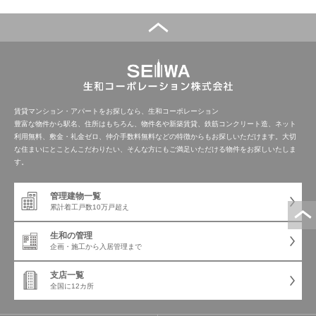
賃貸マンション・アパートをお探しなら、生和コーポレーション
豊富な物件から駅名、住所はもちろん、物件名や新築賃貸、鉄筋コンクリート造、ネット
利用無料、敷金・礼金ゼロ、仲介手数料無料などの特徴からもお探しいただけます。大切
な住まいにとことんこだわりたい、そんな方にもご満足いただける物件をお探しいたしま
す。
管理建物一覧
累計着工戸数
10万戸超え
生和の管理
企画・施工から
入居管理まで
支店一覧
全国に12カ所