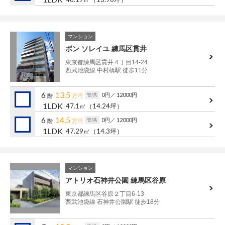
マンション
ボン ソレイユ 練馬区貫井
東京都練馬区貫井４丁目14-24
西武池袋線 中村橋駅 徒歩11分
6
13.5
0円
／ 12000円
管/共
階
万円
1LDK
47.1㎡
（14.24坪）
6
14.5
0円
／ 12000円
管/共
階
万円
1LDK
47.29㎡
（14.3坪）
マンション
アトリオ石神井公園 練馬区谷原
東京都練馬区谷原２丁目6-13
西武池袋線 石神井公園駅 徒歩18分